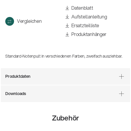
Datenblatt
Aufstellanleitung
Vergleichen
Ersatzteilliste
Produktanhänger
Standard-Notenpult in verschiedenen Farben, zweifach ausziehbar.
Produktdaten
Downloads
14766-000-55
Akustikgitarren-Spielständer
Zubehör