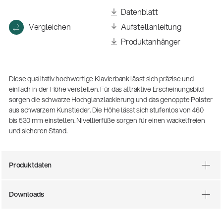
(m/w/d)
Datenblatt
Ausbildung | freie Ausbildungsstellen
Vergleichen
Aufstellanleitung
Produktanhänger
Diese qualitativ hochwertige Klavierbank lässt sich präzise und
einfach in der Höhe verstellen. Für das attraktive Erscheinungsbild
sorgen die schwarze Hochglanzlackierung und das genoppte Polster
aus schwarzem Kunstleder. Die Höhe lässt sich stufenlos von 460
bis 530 mm einstellen. Nivellierfüße sorgen für einen wackelfreien
und sicheren Stand.
Mehr Gigs durch Agenturen
Musikbusiness
| 19.03.2026
Produktdaten
13860-200-25
Downloads
Gitarrenstuhl