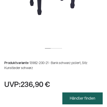
Produktvariante
13982-200-21 - Bank schwarz poliert, Sitz
Kunstleder schwarz
UVP:
236,90 €
Gesamtkatalog 2026
(E-Paper)
Händler finden
Zerspanungsmechaniker:in Ausbildung