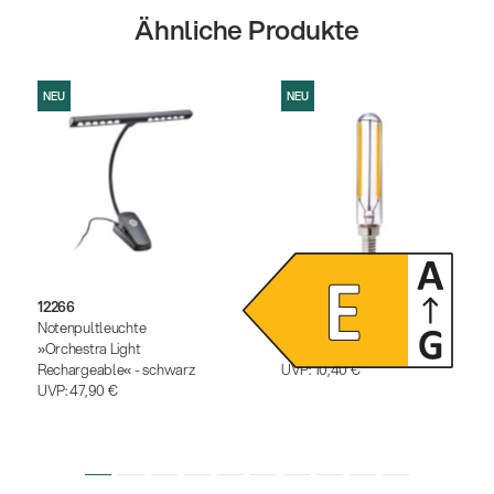
Ähnliche Produkte
NEU
NEU
12266
12291
Notenpultleuchte
Dimmbares LED-
»Orchestra Light
Leuchtmittel
Rechargeable« - schwarz
UVP:
10,40 €
UVP:
47,90 €