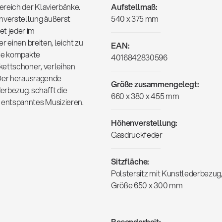
ereich der Klavierbänke.
Aufstellmaß:
nverstellung äußerst
540 x 375 mm
t jeder im
r einen breiten, leicht zu
EAN:
Die kompakte
4016842830596
kettschoner, verleihen
 Der herausragende
Größe zusammengelegt:
erbezug, schafft die
660 x 380 x 455 mm
 entspanntes Musizieren.
Höhenverstellung:
Gasdruckfeder
Sitzfläche:
Polstersitz mit Kunstlederbezug
Größe 650 x 300 mm
Besonderheit: