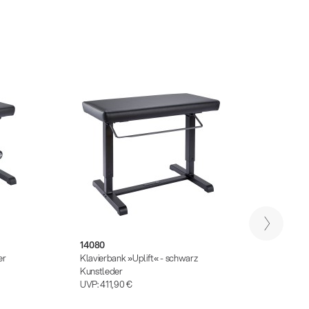
NEU
14080
13850
er
Klavierbank »Uplift« - schwarz
Klavie
Kunstleder
matt, 
UVP:
411,90 €
UVP:
1