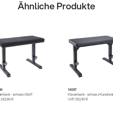
Ähnliche Produkte
86
14087
ierbank - schwarz Stoff
Klavierbank - schwarz Kunstled
:
242,90 €
UVP:
292,90 €