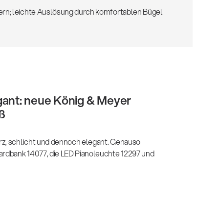
rn; leichte Auslösung durch komfortablen Bügel
gant: neue König & Meyer
ß
rz, schlicht und dennoch elegant. Genauso
dbank 14077, die LED Pianoleuchte 12297 und