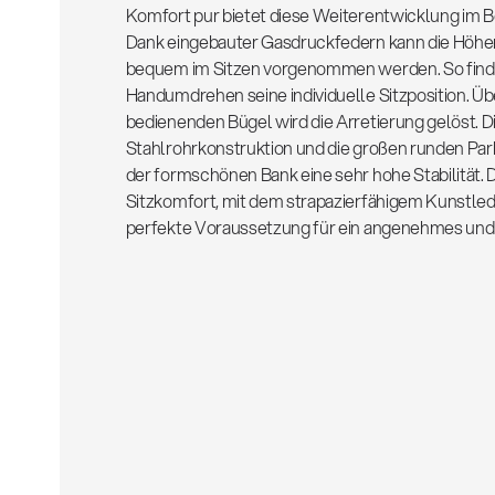
Komfort pur bietet diese Weiterentwicklung im B
Dank eingebauter Gasdruckfedern kann die Höhe
bequem im Sitzen vorgenommen werden. So finde
Handumdrehen seine individuelle Sitzposition. Übe
bedienenden Bügel wird die Arretierung gelöst. 
Stahlrohrkonstruktion und die großen runden Par
der formschönen Bank eine sehr hohe Stabilität.
Sitzkomfort, mit dem strapazierfähigem Kunstled
perfekte Voraussetzung für ein angenehmes und