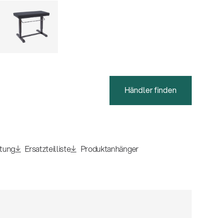
Händler finden
itung
Ersatzteilliste
Produktanhänger