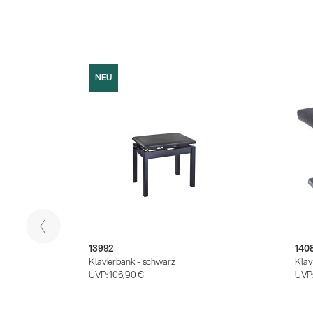
NEU
13992
140
Klavierbank - schwarz
Klav
UVP:
106,90 €
UVP