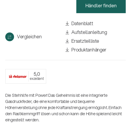
(m/w/d)
Händler finden
Ausbildung | freie Ausbildungsstellen
Datenblatt
Aufstellanleitung
Vergleichen
Ersatzteilliste
Produktanhänger
5,0
exzellent
Mehr Gigs durch Agenturen
Musikbusiness
| 19.03.2026
Die Stehhilfe mit Power! Das Geheimnis ist eine integrierte
Gasdruckfeder, die eine komfortable und bequeme
Höhenverstellung ohne jede Kraftanstrengung ermöglicht. Einfach
13860-200-25
den Rastklemmgriff lösen und schon kann die Höhe spielend leicht
Gitarrenstuhl
eingestellt werden.