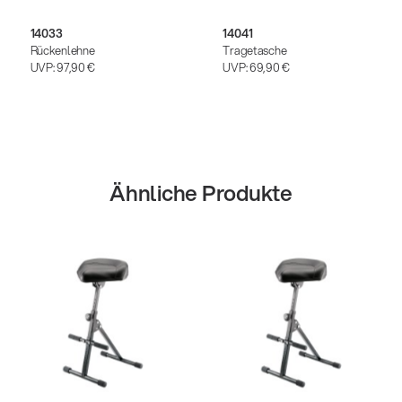
14033
14041
Rückenlehne
Tragetasche
UVP:
97,90 €
UVP:
69,90 €
Ähnliche Produkte