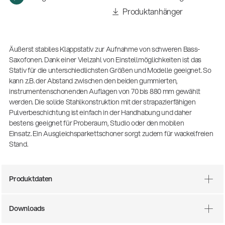
Produktanhänger
Äußerst stabiles Klappstativ zur Aufnahme von schweren Bass-
Saxofonen. Dank einer Vielzahl von Einstellmöglichkeiten ist das
Stativ für die unterschiedlichsten Größen und Modelle geeignet. So
kann z.B. der Abstand zwischen den beiden gummierten,
instrumentenschonenden Auflagen von 70 bis 880 mm gewählt
werden. Die solide Stahlkonstruktion mit der strapazierfähigen
Pulverbeschichtung ist einfach in der Handhabung und daher
bestens geeignet für Proberaum, Studio oder den mobilen
Einsatz. Ein Ausgleichsparkettschoner sorgt zudem für wackelfreien
Stand.
Produktdaten
14766-000-55
Akustikgitarren-Spielständer
Downloads