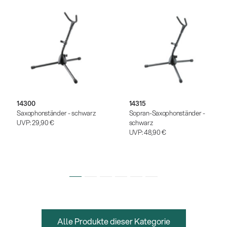
14300
14315
Saxophonständer - schwarz
Sopran-Saxophonständer -
UVP:
29,90 €
schwarz
UVP:
48,90 €
Alle Produkte dieser Kategorie