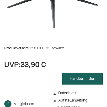
Produktvariante
15290-000-55 - schwarz
UVP:
33,90 €
Händler finden
Gesamtkatalog 2026
(E-Paper)
Datenblatt
Aufstellanleitung
Fachkraft für Metalltechnik Ausbildung
Vergleichen