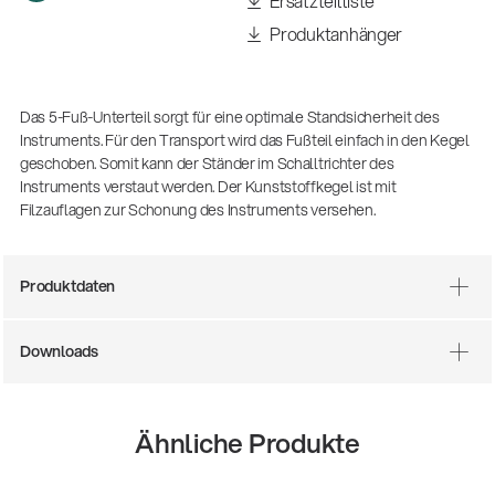
Ersatzteilliste
(m/w/d)
Ausbildung | freie Ausbildungsstellen
Produktanhänger
Das 5-Fuß-Unterteil sorgt für eine optimale Standsicherheit des
Instruments. Für den Transport wird das Fußteil einfach in den Kegel
geschoben. Somit kann der Ständer im Schalltrichter des
Instruments verstaut werden. Der Kunststoffkegel ist mit
Filzauflagen zur Schonung des Instruments versehen.
Produktdaten
Mit dabei, wenn Fußballgeschichte
geschrieben wird: Mikrofonieren am
Downloads
Spielfeldrand
Produkte
| 19.06.2026
13860-200-25
Ähnliche Produkte
Gitarrenstuhl