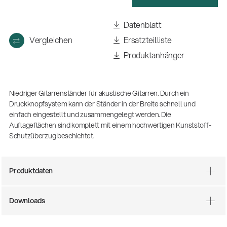
(m/w/d)
Ausbildung | freie Ausbildungsstellen
Datenblatt
Vergleichen
Ersatzteilliste
Produktanhänger
Niedriger Gitarrenständer für akustische Gitarren. Durch ein
Druckknopfsystem kann der Ständer in der Breite schnell und
einfach eingestellt und zusammengelegt werden. Die
Auflageflächen sind komplett mit einem hochwertigen Kunststoff-
Schutzüberzug beschichtet.
Mit dabei, wenn Fußballgeschichte
geschrieben wird: Mikrofonieren am
Spielfeldrand
Produktdaten
Produkte
| 19.06.2026
13860-200-25
Gitarrenstuhl
Downloads