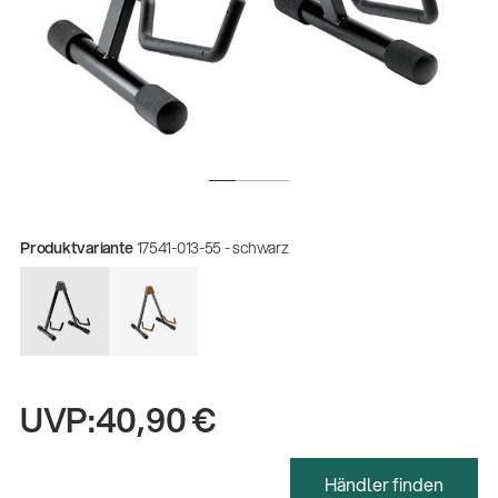
Produktvariante
17541-013-55 - schwarz
Gesamtkatalog 2026
UVP:
40,90 €
(E-Paper)
Fachkraft für Metalltechnik Ausbildung
Händler finden