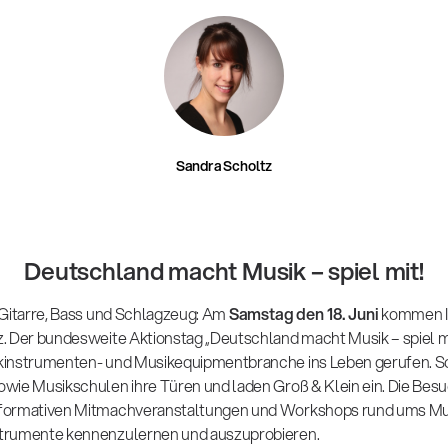
Sandra Scholtz
Deutschland macht Musik – spiel mit!
 Gitarre, Bass und Schlagzeug: Am
Samstag den 18. Juni
kommen In
 Der bundesweite Aktionstag „Deutschland macht Musik – spiel mit!
kinstrumenten- und Musikequipmentbranche ins Leben gerufen. S
wie Musikschulen ihre Türen und laden Groß & Klein ein. Die Besu
formativen Mitmachveranstaltungen und Workshops rund ums Mus
trumente kennenzulernen und auszuprobieren.