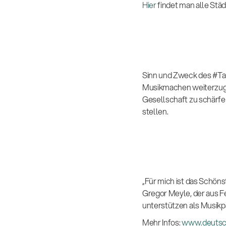
Hier
findet man alle Stä
Sinn und Zweck des #Tag
Musikmachen weiterzuge
Gesellschaft zu schärfe
stellen.
„Für mich ist das Schön
Gregor Meyle, der aus F
unterstützen als Musikp
Mehr Infos:
www.deutsch