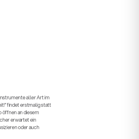
strumente aller Art im
“ findet erstmalig statt
o öffnen an diesem
cher erwartet ein
izieren oder auch