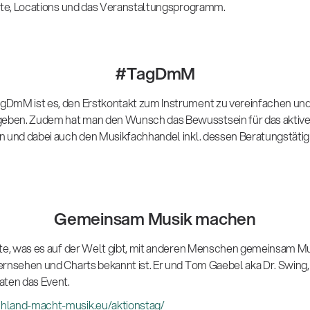
dte, Locations und das Veranstaltungsprogramm.
#TagDmM
DmM ist es, den Erstkontakt zum Instrument zu vereinfachen und
ben. Zudem hat man den Wunsch das Bewusstsein für das aktive
n und dabei auch den Musikfachhandel inkl. dessen Beratungstätig
Gemeinsam Musik machen
ste, was es auf der Welt gibt, mit anderen Menschen gemeinsam Mu
ernsehen und Charts bekannt ist. Er und Tom Gaebel aka Dr. Swing,
aten das Event.
land-macht-musik.eu/aktionstag/