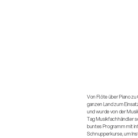
Von Flöte über Piano zu
ganzen Land zum Einsatz.
und wurde von der Musi
Tag Musikfachhändler so
buntes Programm mit in
Schnupperkurse, um Ins