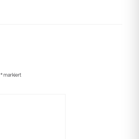
t
*
markiert