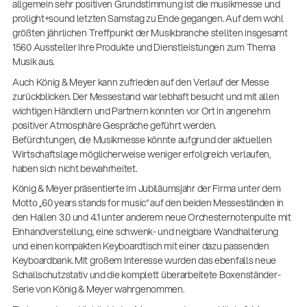
allgemein sehr positiven Grundstimmung ist die musikmesse und
prolight+sound letzten Samstag zu Ende gegangen. Auf dem wohl
größten jährlichen Treffpunkt der Musikbranche stellten insgesamt
1560 Aussteller ihre Produkte und Dienstleistungen zum Thema
Musik aus.
Auch König & Meyer kann zufrieden auf den Verlauf der Messe
zurückblicken. Der Messestand war lebhaft besucht und mit allen
wichtigen Händlern und Partnern konnten vor Ort in angenehm
positiver Atmosphäre Gespräche geführt werden.
Befürchtungen, die Musikmesse könnte aufgrund der aktuellen
Wirtschaftslage möglicherweise weniger erfolgreich verlaufen,
haben sich nicht bewahrheitet.
König & Meyer präsentierte im Jubiläumsjahr der Firma unter dem
Motto „60 years stands for music“ auf den beiden Messeständen in
den Hallen 3.0 und 4.1 unter anderem neue Orchesternotenpulte mit
Einhandverstellung, eine schwenk- und neigbare Wandhalterung
und einen kompakten Keyboardtisch mit einer dazu passenden
14766-000-55
Keyboardbank. Mit großem Interesse wurden das ebenfalls neue
Akustikgitarren-Spielständer
Schallschutzstativ und die komplett überarbeitete Boxenständer-
Serie von König & Meyer wahrgenommen.