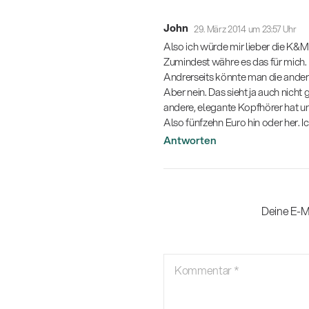
John
29. März 2014 um 23:57 Uhr
Also ich würde mir lieber die K&M
Zumindest währe es das für mich.
Andrerseits könnte man die ande
Aber nein. Das sieht ja auch nicht
andere, elegante Kopfhörer hat u
Also fünfzehn Euro hin oder her. 
Antworten
Deine E-Ma
Kommentar
*