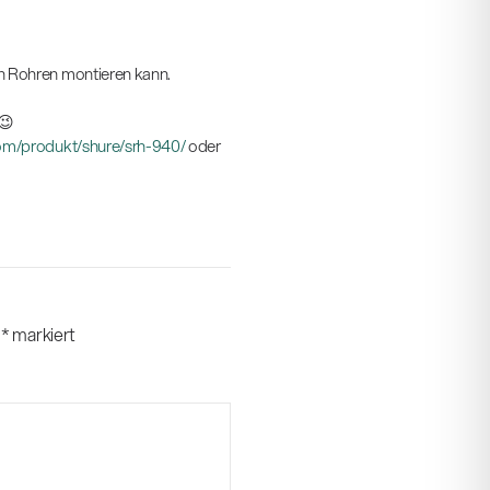
an Rohren montieren kann.
😉
om/produkt/shure/srh-940/
oder
t
*
markiert