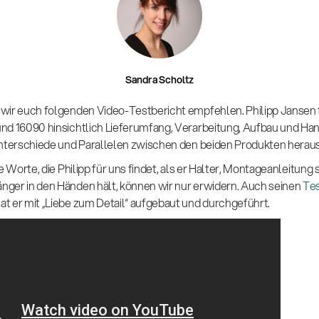
Sandra Scholtz
wir euch folgenden Video-Testbericht empfehlen. Philipp Jansen 
und 16090 hinsichtlich Lieferumfang, Verarbeitung, Aufbau und 
Unterschiede und Parallelen zwischen den beiden Produkten heraus
e Worte, die Philipp für uns findet, als er Halter, Montageanleitung
ger in den Händen hält, können wir nur erwidern. Auch seinen
Tes
at er mit „Liebe zum Detail“ aufgebaut und durchgeführt.