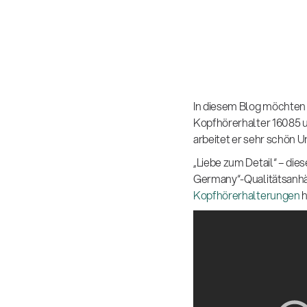
In diesem Blog möchten 
Kopfhörerhalter 16085 
arbeitet er sehr schön 
„Liebe zum Detail“ – dies
Germany“-Qualitätsanhän
Kopfhörerhalterungen
h