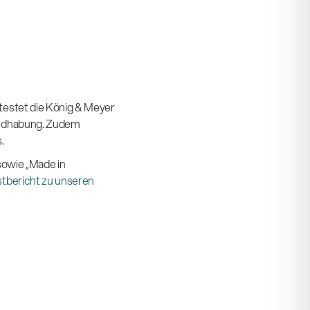
testet die König & Meyer
Handhabung. Zudem
.
 sowie „Made in
tbericht zu unseren