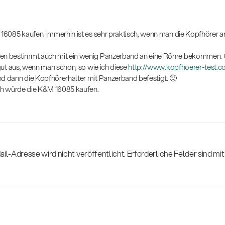
 16085 kaufen. Immerhin ist es sehr praktisch, wenn man die Kopfhörer 
ren bestimmt auch mit ein wenig Panzerband an eine Röhre bekommen. 
 gut aus, wenn man schon, so wie ich diese
http://www.kopfhoerer-test.c
nd dann die Kopfhörerhalter mit Panzerband befestigt. 🙂
Ich würde die K&M 16085 kaufen.
il-Adresse wird nicht veröffentlicht.
Erforderliche Felder sind mi