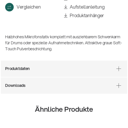
(m/w/d)
Vergleichen
Aufstellanleitung
Ausbildung | freie Ausbildungsstellen
Produktanhänger
Halbhohes Mikrofonstativ komplett mit ausziehbarem Schwenkarm
für Drums oder spezielle Aufnahmetechniken. Attraktive graue Soft-
Touch Pulverbeschichtung.
Produktdaten
Mit dabei, wenn Fußballgeschichte
Downloads
geschrieben wird: Mikrofonieren am
Spielfeldrand
Produkte
| 19.06.2026
Ähnliche Produkte
13860-200-25
Gitarrenstuhl