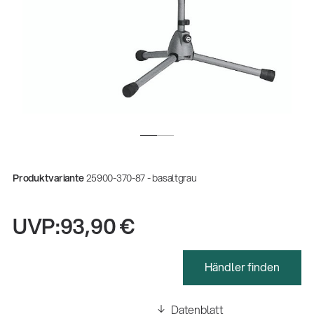
Produktvariante
25900-370-87 - basaltgrau
UVP:
93,90 €
Gesamtkatalog 2026
(E-Paper)
Händler finden
Fachkraft für Metalltechnik Ausbildung
Datenblatt