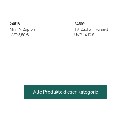
24516
24519
Mini TV-Zapfen
TV-Zapfen - verzinkt
UVP:
5,50 €
UVP:
14,10 €
Alle Produkte dieser Kategorie