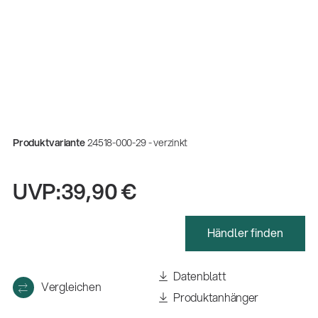
Produktvariante
24518-000-29 - verzinkt
UVP:
39,90 €
Händler finden
Gesamtkatalog 2026
(E-Paper)
Datenblatt
Vergleichen
Produktanhänger
Zerspanungsmechaniker:in Ausbildung