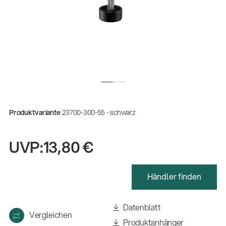
Produktvariante
23700-300-55 - schwarz
UVP:
13,80 €
Händler finden
Gesamtkatalog 2026
(E-Paper)
Datenblatt
Vergleichen
Zerspanungsmechaniker:in Ausbildung
Produktanhänger