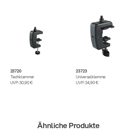
23720
23723
Tischklammer
Universalklemme
UVP:
30,90 €
UVP:
34,90 €
Ähnliche Produkte