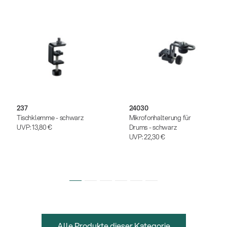
237
24030
Tischklemme - schwarz
Mikrofonhalterung für
UVP:
13,80 €
Drums - schwarz
UVP:
22,30 €
Alle Produkte dieser Kategorie