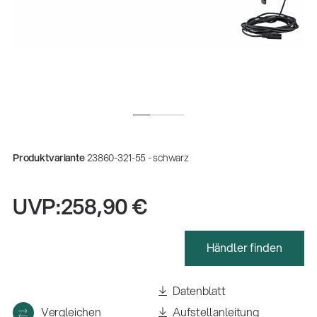
Produktvariante
23860-321-55 - schwarz
UVP:
258,90 €
Händler finden
Gesamtkatalog 2026
(E-Paper)
Datenblatt
Fachkraft für Metalltechnik Ausbildung
Vergleichen
Aufstellanleitung