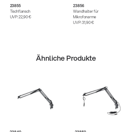
23855
23856
Tischflansch
Wandhalter für
UVP:
22,90 €
Mikrofonarme
UVP:
31,90 €
Ähnliche Produkte
23840
23850