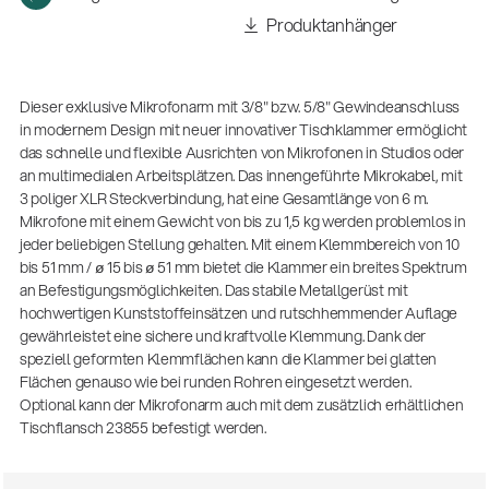
(m/w/d)
Produktanhänger
Ausbildung | freie Ausbildungsstellen
Dieser exklusive Mikrofonarm mit 3/8" bzw. 5/8" Gewindeanschluss
in modernem Design mit neuer innovativer Tischklammer ermöglicht
das schnelle und flexible Ausrichten von Mikrofonen in Studios oder
an multimedialen Arbeitsplätzen. Das innengeführte Mikrokabel, mit
3 poliger XLR Steckverbindung, hat eine Gesamtlänge von 6 m.
Mikrofone mit einem Gewicht von bis zu 1,5 kg werden problemlos in
jeder beliebigen Stellung gehalten. Mit einem Klemmbereich von 10
bis 51 mm / ø 15 bis ø 51 mm bietet die Klammer ein breites Spektrum
an Befestigungsmöglichkeiten. Das stabile Metallgerüst mit
hochwertigen Kunststoffeinsätzen und rutschhemmender Auflage
Mit dabei, wenn Fußballgeschichte
geschrieben wird: Mikrofonieren am
gewährleistet eine sichere und kraftvolle Klemmung. Dank der
Spielfeldrand
speziell geformten Klemmflächen kann die Klammer bei glatten
Produkte
Flächen genauso wie bei runden Rohren eingesetzt werden.
| 19.06.2026
Optional kann der Mikrofonarm auch mit dem zusätzlich erhältlichen
13860-200-25
Tischflansch 23855 befestigt werden.
Gitarrenstuhl