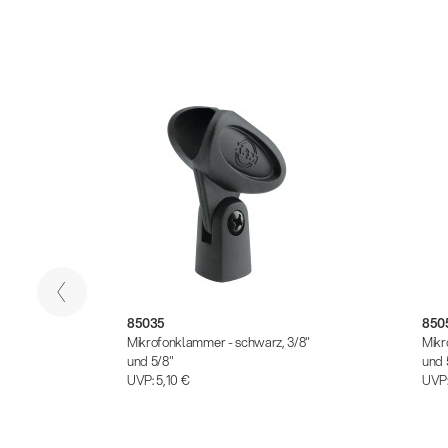
85035
850
/8"
Mikrofonklammer - schwarz, 3/8"
Mikr
und 5/8"
und 
UVP:
5,10 €
UVP