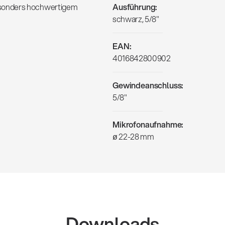
esonders hochwertigem
Ausführung:
schwarz, 5/8"
EAN:
4016842800902
Gewindeanschluss:
5/8"
Mikrofonaufnahme:
ø 22-28 mm
Downloads