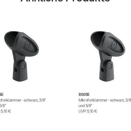
50
85055
ofonklammer - schwarz, 3/8"
Mikrofonklammer - schwarz, 3/8
5/8"
und 5/8"
:
5,10 €
UVP:
5,10 €