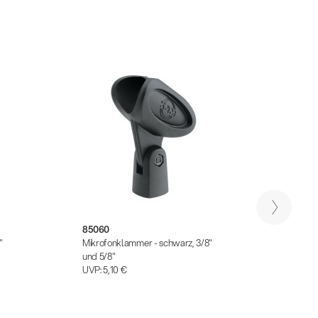
85060
8507
"
Mikrofonklammer - schwarz, 3/8"
Mikrof
und 5/8"
und 5/
UVP:
5,10 €
UVP:
5