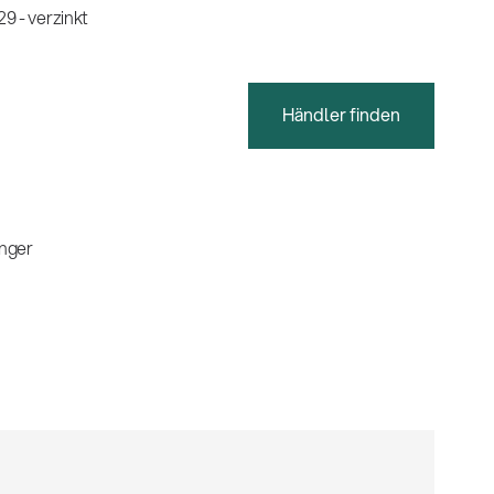
9 - verzinkt
Händler finden
nger