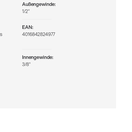
Außengewinde:
1/2"
EAN:
es
4016842824977
Innengewinde:
3/8"