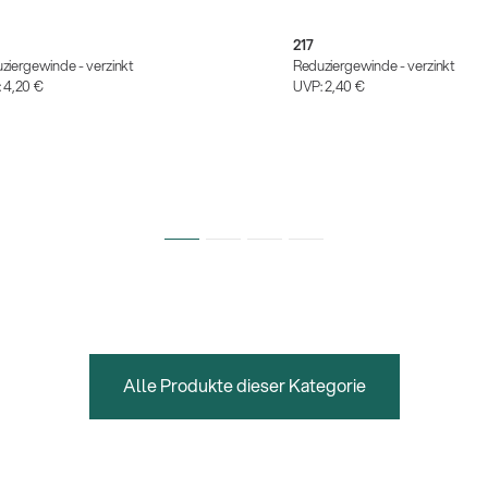
217
ziergewinde - verzinkt
Reduziergewinde - verzinkt
:
4,20 €
UVP:
2,40 €
Alle Produkte dieser Kategorie