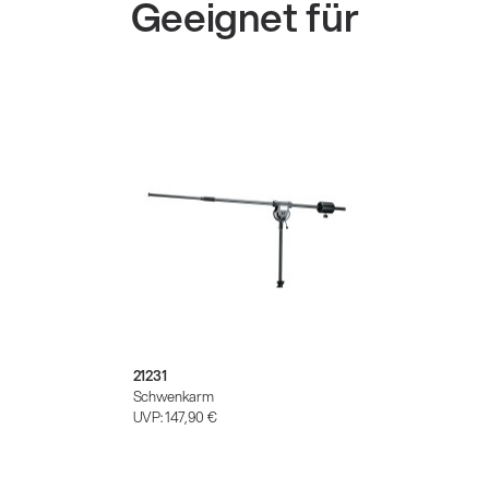
Geeignet für
21231
Schwenkarm
UVP:
147,90 €