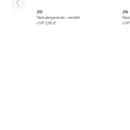
215
216
-
Reduziergewinde - verzinkt
Redu
UVP:
3,60 €
UVP