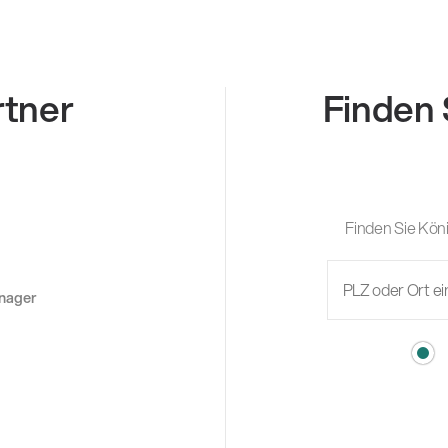
rtner
Finden 
Finden Sie Köni
anager