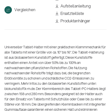
Aufstellanleitung
Vergleichen
Ersatzteilliste
Produktanhänger
Universeller Tablet-Halter mit einer praktischen Klemmmechanik für
alle Tablets mit einer Größe von ca. 10" bis 16". Die Tablet-Halterung
ist aus biobasiertem Kunststoff gefertigt. Diese Kunststoffe
enthalten einen Anteil von über 50% bis zu 100% an
nachwachsenden pflanzlichen Rohstoffen. Die Nutzung
nachwachsender Rohstoffe trägt dazu bei, die begrenzten
Erdölvorräte zu schonen und schädliche CO2-Emissionen zu
verringern. Mehr Infos zu den biobasierten Kunststoffen unter:
biokunststoff.k-m.de. Der Klemmbereich des Tablet-PC-Halters liegt
14766-000-55
zwischen 158 und 280 mm. Besonders geeignet ist der Halter auch
Akustikgitarren-Spielständer
für den Einsatz von Tablets mit Schutzhülle oder Case bis zu einer
Stärke von 18 mm. Die übergreifenden Klemmbacken mit integrierter
Gummiauflage garantieren einen sicheren Halt und eliminieren