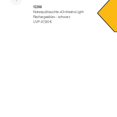
12266
1229
Notenpultleuchte »Orchestra Light
Dimm
Rechargeable« - schwarz
UVP
UVP:
47,90 €