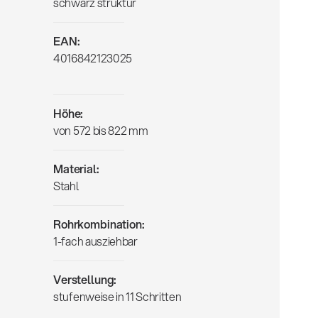
schwarz struktur
EAN:
4016842123025
Höhe:
von 572 bis 822 mm
Material:
Stahl
Rohrkombination:
1-fach ausziehbar
Verstellung:
stufenweise in 11 Schritten