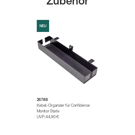
Zubehör
NEU
26788
Kabel-Organizer für Confidence
Monitor Stativ
UVP:
44,90 €