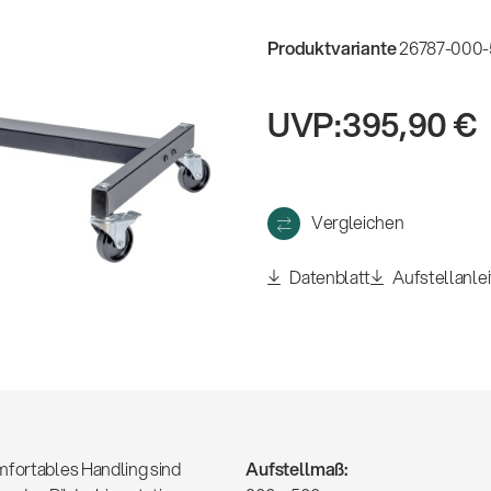
eigen
Produktvariante
26787-000-5
UVP:
395,90 €
Vergleichen
Datenblatt
Aufstellanle
mfortables Handling sind
Aufstellmaß: