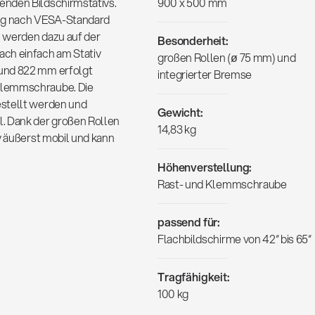
enden Bildschirmstativs.
900 x 500 mm
ung nach VESA-Standard
n werden dazu auf der
Besonderheit:
ach einfach am Stativ
großen Rollen (ø 75 mm) und
 und 822 mm erfolgt
integrierter Bremse
Klemmschraube. Die
estellt werden und
Gewicht:
. Dank der großen Rollen
14,83 kg
v äußerst mobil und kann
Höhenverstellung:
Rast- und Klemmschraube
passend für:
Flachbildschirme von 42“ bis 65“
Tragfähigkeit:
100 kg