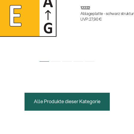
1
12222
bares LED-Leuchtmittel
Ablageplatte - schwarz struktu
:
10,40 €
UVP:
27,90 €
Alle Produkte dieser Kategorie