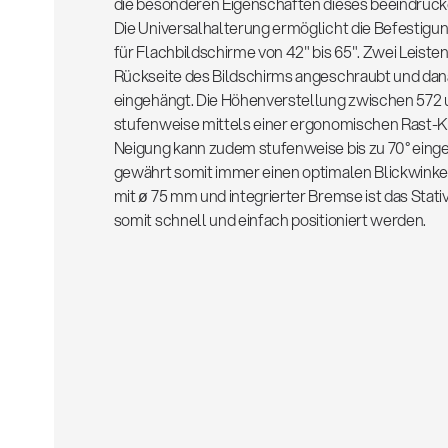
die besonderen Eigenschaften dieses beeindruck
Die Universalhalterung ermöglicht die Befestig
für Flachbildschirme von 42" bis 65". Zwei Leiste
Rückseite des Bildschirms angeschraubt und dan
eingehängt. Die Höhenverstellung zwischen 572
stufenweise mittels einer ergonomischen Rast-
Neigung kann zudem stufenweise bis zu 70° eing
gewährt somit immer einen optimalen Blickwinkel
mit ø 75 mm und integrierter Bremse ist das Stati
somit schnell und einfach positioniert werden.