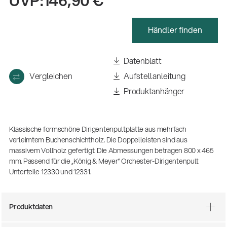
UVP:
146,90 €
Händler finden
Datenblatt
Vergleichen
Aufstellanleitung
Produktanhänger
Klassische formschöne Dirigentenpultplatte aus mehrfach
verleimtem Buchenschichtholz. Die Doppelleisten sind aus
massivem Vollholz gefertigt. Die Abmessungen betragen 800 x 465
mm. Passend für die „König & Meyer“ Orchester-Dirigentenpult
Unterteile 12330 und 12331.
14766-000-55
Akustikgitarren-Spielständer
Produktdaten