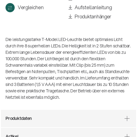
Vergleichen
Aufstellanleitung
Produktanhänger
Die leistungsstarke T-Model LED-Leuchte bietet optimales Licht
durch ihre 8 superhellen LEDs. Die Helligkeit ist in 2 Stufen schaltbar.
Extrem lange Lebensdauer der energieeffizienten LEDs von bis zu
100.000 Stunden. Der Lichtkegel ist durch den flexiblen
Schwanenhals variabel einstellbar. Mit Clip (bis 25 mm) zum
Befestigen an Notenpulten, Tischplatten etc., auch als Standleuchte
verwendbar. Sehr kompakt und handlich. Im Lieferumfang enthalten
sind 3 Batterien (1,5 V AAA) mit einer Leuchtdauer bis zu 10 Stunden
sowie eine praktische Tragetasche. Der Betrieb über ein externes
Netzteil ist ebenfalls möglich.
14766-000-55
Produktdaten
Akustikgitarren-Spielständer
Artikel