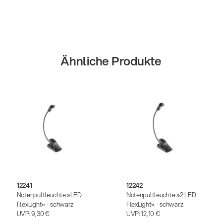
Ähnliche Produkte
12241
12242
Notenpultleuchte »LED
Notenpultleuchte »2 LED
FlexLight« - schwarz
FlexLight« - schwarz
UVP:
9,30 €
UVP:
12,10 €