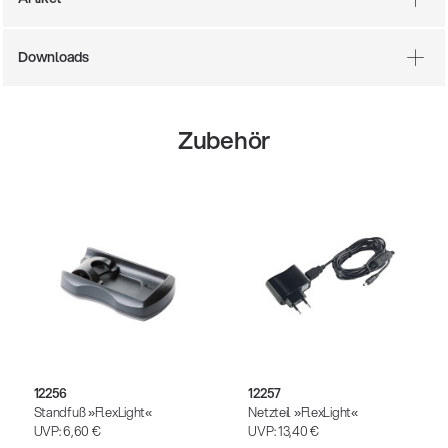
Downloads
Zubehör
12256
12257
Standfuß »FlexLight«
Netzteil »FlexLight«
UVP:
6,60 €
UVP:
13,40 €