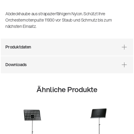
(m/w/d)
Ausbildung | freie Ausbildungsstellen
Abdeckhaube aus strapazierfähigem Nylon. Schützt Ihre
Orchesternotenpulte 11930 vor Staub und Schmutz bis zum
nächsten Einsatz.
Produktdaten
Downloads
Mit dabei, wenn Fußballgeschichte
Ähnliche Produkte
geschrieben wird: Mikrofonieren am
Spielfeldrand
Produkte
| 19.06.2026
13860-200-25
Gitarrenstuhl