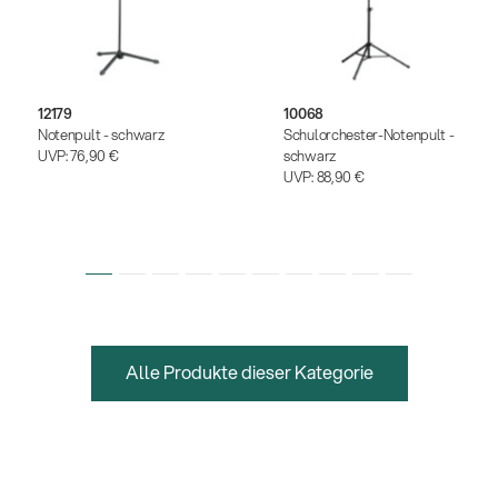
12179
10068
Notenpult - schwarz
Schulorchester-Notenpult -
UVP:
76,90 €
schwarz
UVP:
88,90 €
Alle Produkte dieser Kategorie