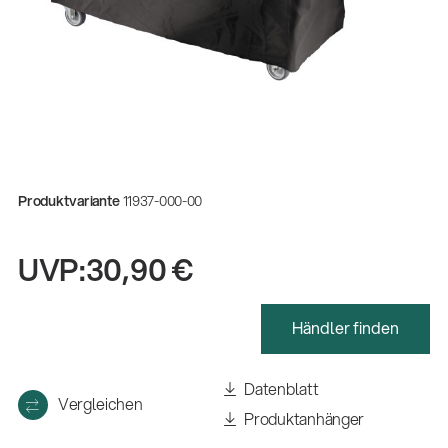
Produktvariante
11937-000-00
UVP:
30,90 €
Händler finden
Gesamtkatalog 2026
(E-Paper)
Datenblatt
Vergleichen
Produktanhänger
Fachkraft für Metalltechnik Ausbildung