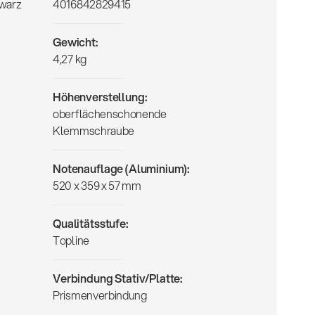
hwarz
4016842829415
Gewicht:
4,27 kg
Höhenverstellung:
oberflächenschonende
Klemmschraube
Notenauflage (Aluminium):
520 x 359 x 57 mm
Qualitätsstufe:
Topline
Verbindung Stativ/Platte:
Prismenverbindung