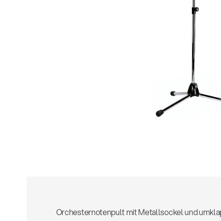
Alle
z
Orchesternotenpult mit Metallsockel und umkla