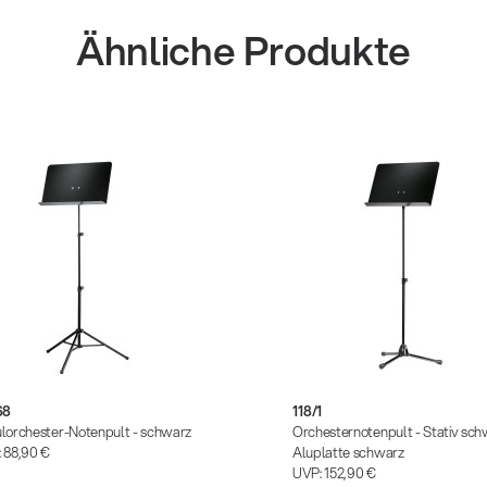
Ähnliche Produkte
68
118/1
lorchester-Notenpult - schwarz
Orchesternotenpult - Stativ sch
:
88,90 €
Aluplatte schwarz
UVP:
152,90 €