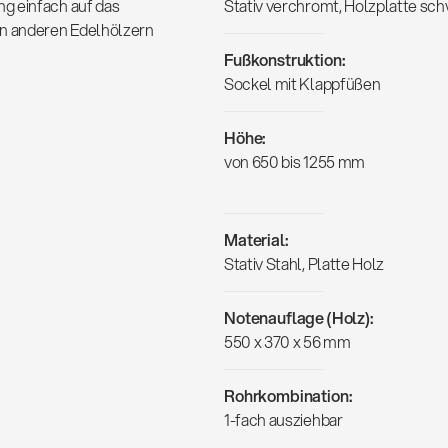
g einfach auf das
Stativ verchromt, Holzplatte sc
in anderen Edelhölzern
Fußkonstruktion:
Sockel mit Klappfüßen
Höhe:
von 650 bis 1255 mm
Material:
Stativ Stahl, Platte Holz
Notenauflage (Holz):
550 x 370 x 56 mm
Rohrkombination:
1-fach ausziehbar