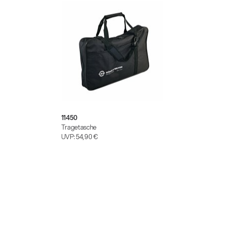
11450
Tragetasche
UVP:
54,90 €