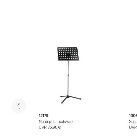
12179
100
Notenpult - schwarz
Schu
UVP:
76,90 €
UVP