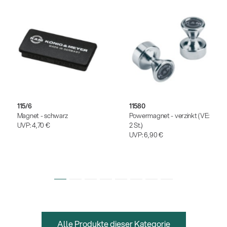
115/6
11580
Magnet - schwarz
Powermagnet - verzinkt (VE:
UVP:
4,70 €
2 St.)
UVP:
6,90 €
Alle Produkte dieser Kategorie