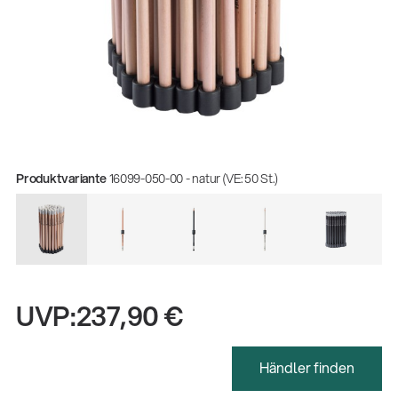
Produktvariante
16099-050-00 - natur (VE: 50 St.)
UVP:
237,90 €
Gesamtkatalog 2026
(E-Paper)
Händler finden
Fachkraft für Metalltechnik Ausbildung