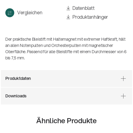
(m/w/d)
Datenblatt
Ausbildung | freie Ausbildungsstellen
Vergleichen
Produktanhänger
Der praktische Bleistift mit Haltemagnet mit extremer Haftkraft, hält
an allen Notenpulten und Orchesterpulten mit magnetischer
Oberfläche. Passend für alle Bleistifte mit einem Durchmesser von 6
bis 7,5 mm.
Produktdaten
Mit dabei, wenn Fußballgeschichte
geschrieben wird: Mikrofonieren am
Downloads
Spielfeldrand
Produkte
| 19.06.2026
13860-200-25
Gitarrenstuhl
Ähnliche Produkte