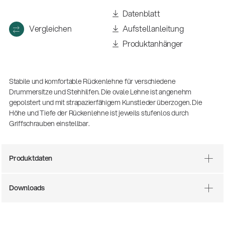
(m/w/d)
Datenblatt
Ausbildung | freie Ausbildungsstellen
Vergleichen
Aufstellanleitung
Produktanhänger
Stabile und komfortable Rückenlehne für verschiedene
Drummersitze und Stehhilfen. Die ovale Lehne ist angenehm
gepolstert und mit strapazierfähigem Kunstleder überzogen. Die
Höhe und Tiefe der Rückenlehne ist jeweils stufenlos durch
Griffschrauben einstellbar.
Mit dabei, wenn Fußballgeschichte
geschrieben wird: Mikrofonieren am
Produktdaten
Spielfeldrand
Produkte
| 19.06.2026
Downloads
13860-200-25
Gitarrenstuhl