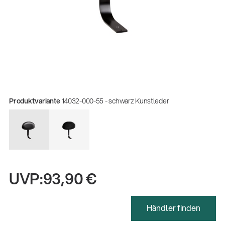
Produktvariante
14032-000-55 - schwarz Kunstleder
UVP:
93,90 €
Gesamtkatalog 2026
(E-Paper)
Händler finden
Fachkraft für Metalltechnik Ausbildung