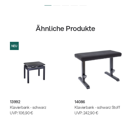
Ähnliche Produkte
NEU
13992
14086
Klavierbank - schwarz
Klavierbank - schwarz Stoff
UVP:
106,90 €
UVP:
242,90 €