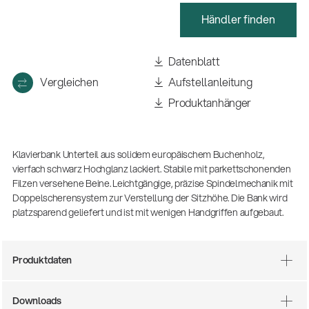
(m/w/d)
Ausbildung | freie Ausbildungsstellen
Händler finden
Datenblatt
Vergleichen
Aufstellanleitung
Produktanhänger
Klavierbank Unterteil aus solidem europäischem Buchenholz,
vierfach schwarz Hochglanz lackiert. Stabile mit parkettschonenden
Filzen versehene Beine. Leichtgängige, präzise Spindelmechanik mit
Doppelscherensystem zur Verstellung der Sitzhöhe. Die Bank wird
Mit dabei, wenn Fußballgeschichte
geschrieben wird: Mikrofonieren am
platzsparend geliefert und ist mit wenigen Handgriffen aufgebaut.
Spielfeldrand
Produkte
| 19.06.2026
13860-200-25
Produktdaten
Gitarrenstuhl
Downloads