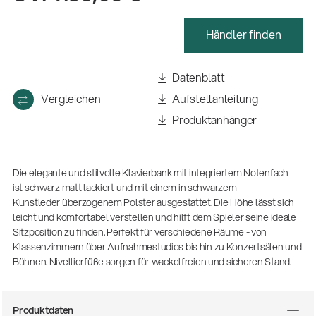
(m/w/d)
Ausbildung | freie Ausbildungsstellen
Händler finden
Datenblatt
Vergleichen
Aufstellanleitung
Produktanhänger
Die elegante und stilvolle Klavierbank mit integriertem Notenfach
ist schwarz matt lackiert
und mit einem in schwarzem
Kunstleder überzogenem Polster ausgestattet. Die Höhe lässt sich
Mit dabei, wenn Fußballgeschichte
geschrieben wird: Mikrofonieren am
leicht und komfortabel verstellen und hilft dem Spieler seine ideale
Spielfeldrand
Sitzposition zu finden. Perfekt für verschiedene Räume - von
Produkte
Klassenzimmern über Aufnahmestudios bis hin zu Konzertsälen und
| 19.06.2026
Bühnen. Nivellierfüße sorgen für wackelfreien und sicheren Stand.
13860-200-25
Gitarrenstuhl
Produktdaten