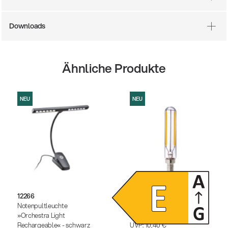
Downloads
Ähnliche Produkte
NEU
NEU
12266
12291
Notenpultleuchte
Dimmbares LED-
»Orchestra Light
Leuchtmittel
Rechargeable« - schwarz
UVP:
10,40 €