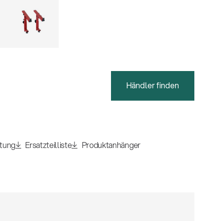
Händler finden
itung
Ersatzteilliste
Produktanhänger