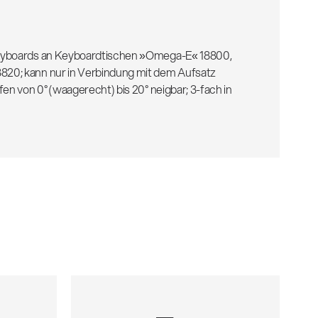
eyboards an Keyboardtischen »Omega-E« 18800,
20; kann nur in Verbindung mit dem Aufsatz
en von 0° (waagerecht) bis 20° neigbar; 3-fach in