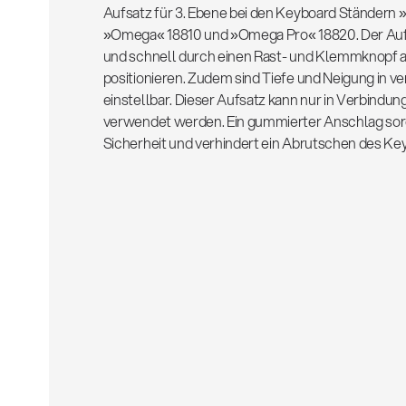
Aufsatz für 3. Ebene bei den Keyboard Ständern
»Omega« 18810 und »Omega Pro« 18820. Der Aufsa
und schnell durch einen Rast- und Klemmknopf 
positionieren. Zudem sind Tiefe und Neigung in v
einstellbar. Dieser Aufsatz kann nur in Verbindun
verwendet werden. Ein gummierter Anschlag sorgt
Sicherheit und verhindert ein Abrutschen des Ke