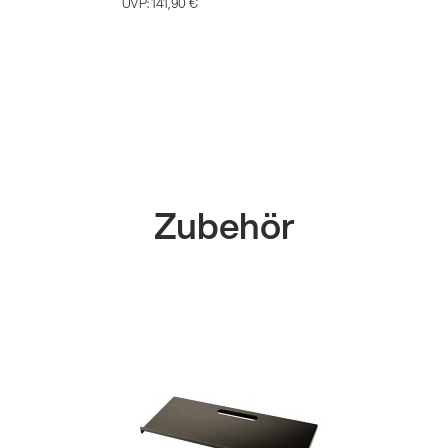
UVP:
141,90 €
Zubehör