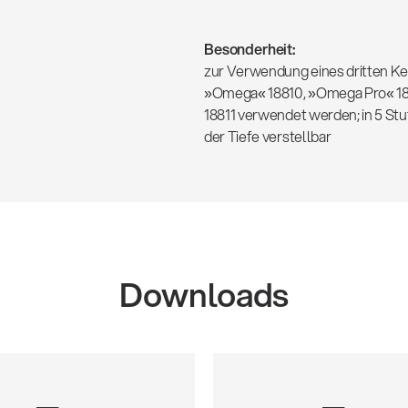
Besonderheit:
zur Verwendung eines dritten K
»Omega« 18810, »Omega Pro« 188
18811 verwendet werden; in 5 Stuf
der Tiefe verstellbar
Downloads