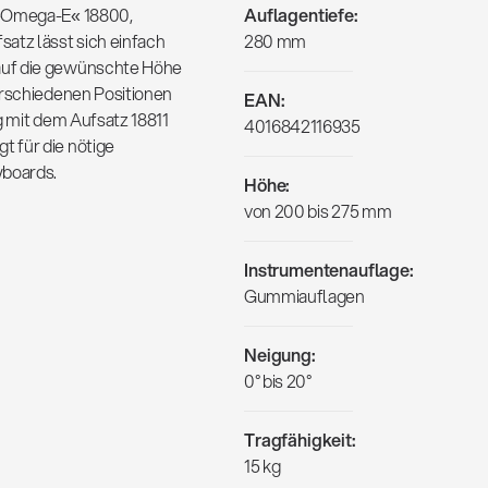
 »Omega-E« 18800,
Auflagentiefe:
tz lässt sich einfach
280 mm
auf die gewünschte Höhe
erschiedenen Positionen
EAN:
g mit dem Aufsatz 18811
4016842116935
 für die nötige
yboards.
Höhe:
von 200 bis 275 mm
Instrumentenauflage:
Gummiauflagen
Neigung:
0° bis 20°
Tragfähigkeit:
15 kg