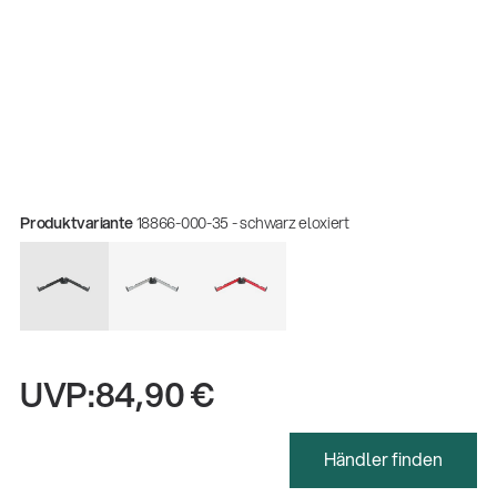
Produktvariante
18866-000-35 - schwarz eloxiert
UVP:
84,90 €
Gesamtkatalog 2026
(E-Paper)
Händler finden
Fachkraft für Metalltechnik Ausbildung