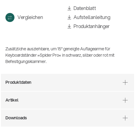
(m/w/d)
Datenblatt
Ausbildung | freie Ausbildungsstellen
Vergleichen
Aufstellanleitung
Produktanhänger
Zusätzliche ausziehbare, um 15° geneigte Auflagearme für
Keyboardständer »Spider Pro« in schwarz, silber oder rot mit
Befestigungsklammer.
Produktdaten
Mit dabei, wenn Fußballgeschichte
geschrieben wird: Mikrofonieren am
Spielfeldrand
Artikel
Produkte
| 19.06.2026
13860-200-25
Downloads
Gitarrenstuhl