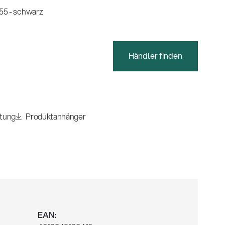
55 - schwarz
Händler finden
itung
Produktanhänger
EAN: