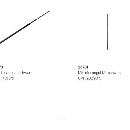
70
23781
ofonangel - schwarz
Mikrofonangel M - schwarz
:
171,90 €
UVP:
202,90 €