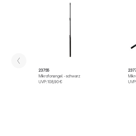
23755
237
Mikrofonangel - schwarz
Mikr
UVP:
108,90 €
UVP