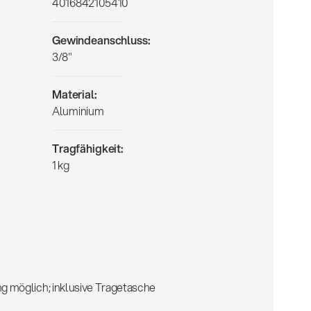
4016842105410
Gewindeanschluss:
3/8"
Material:
Aluminium
Tragfähigkeit:
1 kg
g möglich; inklusive Tragetasche