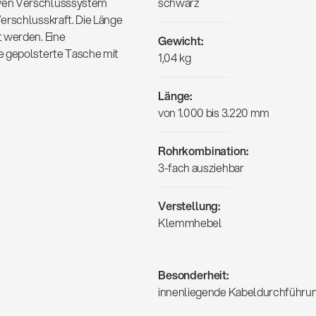
iven Verschlusssystem
schwarz
erschlusskraft. Die Länge
t werden. Eine
Gewicht:
e gepolsterte Tasche mit
1,04 kg
Länge:
von 1.000 bis 3.220 mm
Rohrkombination:
3-fach ausziehbar
Verstellung:
Klemmhebel
Besonderheit:
innenliegende Kabeldurchführun