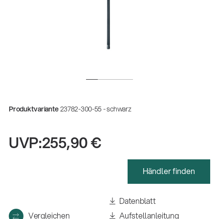
Produktvariante
23782-300-55 - schwarz
UVP:
255,90 €
Händler finden
Gesamtkatalog 2026
(E-Paper)
Datenblatt
Fachkraft für Metalltechnik Ausbildung
Vergleichen
Aufstellanleitung