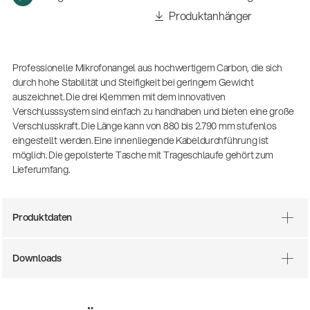
(m/w/d)
Produktanhänger
Ausbildung | freie Ausbildungsstellen
Professionelle Mikrofonangel aus hochwertigem Carbon, die sich
durch hohe Stabilität und Steifigkeit bei geringem Gewicht
auszeichnet. Die drei Klemmen mit dem innovativen
Verschlusssystem sind einfach zu handhaben und bieten eine große
Verschlusskraft. Die Länge kann von 880 bis 2.790 mm stufenlos
eingestellt werden. Eine innenliegende Kabeldurchführung ist
möglich. Die gepolsterte Tasche mit Trageschlaufe gehört zum
Lieferumfang.
Mit dabei, wenn Fußballgeschichte
geschrieben wird: Mikrofonieren am
Produktdaten
Spielfeldrand
Produkte
| 19.06.2026
Downloads
13860-200-25
Gitarrenstuhl