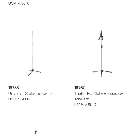
UVP:
71,90 €
19788
19767
Universal-Stativ - schwarz
Tablet-PC-Stativ »Biobased« -
UVP:
51,90 €
schwarz
UVP:
57,90 €