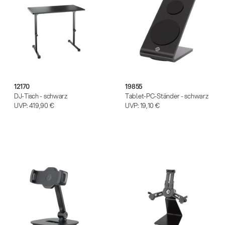
12170
19855
DJ-Tisch - schwarz
Tablet-PC-Ständer - schwarz
UVP:
419,90 €
UVP:
19,10 €