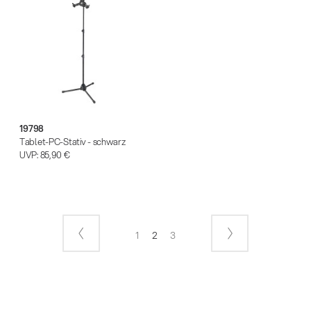
19798
Tablet-PC-Stativ - schwarz
UVP:
85,90 €
1
2
3