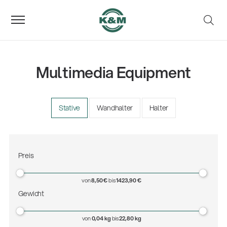
Multimedia Equipment
Stative
Wandhalter
Halter
Preis
von
8,50 €
bis
1423,90 €
Gewicht
von
0,04 kg
bis
22,80 kg