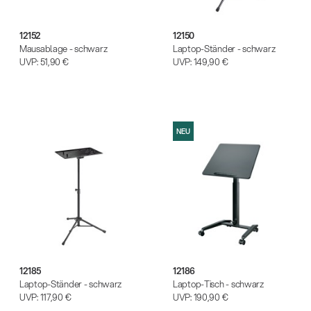
(m/w/d)
Ausbildung | freie Ausbildungsstellen
12152
12150
Mausablage - schwarz
Laptop-Ständer - schwarz
UVP:
51,90 €
UVP:
149,90 €
NEU
Mit dabei, wenn Fußballgeschichte
geschrieben wird: Mikrofonieren am
Spielfeldrand
Produkte
| 19.06.2026
13860-200-25
12185
12186
Gitarrenstuhl
Laptop-Ständer - schwarz
Laptop-Tisch - schwarz
UVP:
117,90 €
UVP:
190,90 €