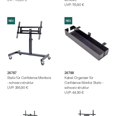
UVP:
115,90 €
NEU
NEU
26787
26788
Stativ für Confidence Monitore
Kabel-Organizer für
- schwarz struktur
Confidence Monitor Stativ -
UVP:
395,90 €
schwarz struktur
UVP:
44,90 €