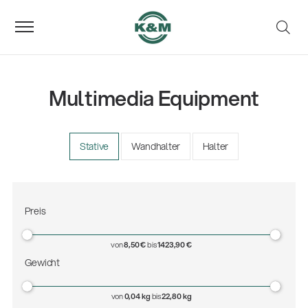
Multimedia Equipment
Stative
Wandhalter
Halter
Preis
von
8,50 €
bis
1423,90 €
Gewicht
von
0,04 kg
bis
22,80 kg