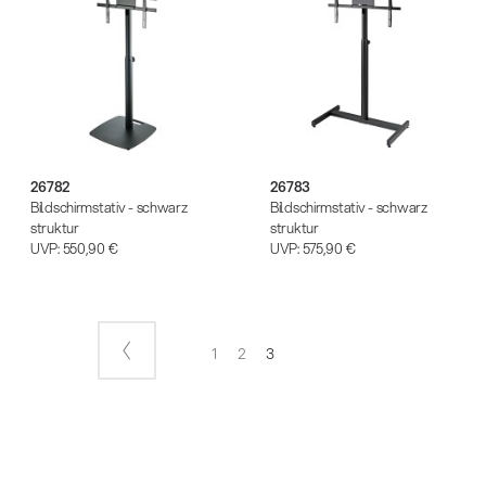
26782
26783
Bildschirmstativ - schwarz
Bildschirmstativ - schwarz
struktur
struktur
UVP:
550,90 €
UVP:
575,90 €
1
2
3