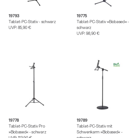
(m/w/d)
Ausbildung | freie Ausbildungsstellen
19793
19775
Tablet-PC-Stativ - schwarz
Tablet-PC-Stativ »Biobased« -
UVP:
85,90 €
schwarz
UVP:
98,90 €
Mehr Gigs durch Agenturen
Musikbusiness
| 19.03.2026
13860-200-25
19778
19789
Gitarrenstuhl
Tablet-PC-Stativ Pro
Tablet-PC-Stativ mit
»Biobased« - schwarz
Schwenkarm »Biobased« -
UVP:
113,90 €
schwarz