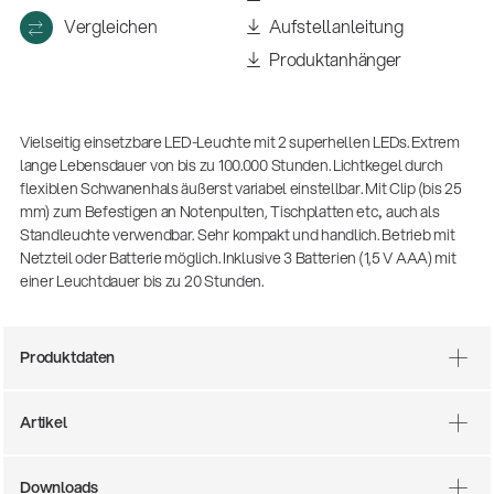
(m/w/d)
Vergleichen
Aufstellanleitung
Ausbildung | freie Ausbildungsstellen
Produktanhänger
Vielseitig einsetzbare LED-Leuchte mit 2 superhellen LEDs. Extrem
lange Lebensdauer von bis zu 100.000 Stunden. Lichtkegel durch
flexiblen Schwanenhals äußerst variabel einstellbar. Mit Clip (bis 25
mm) zum Befestigen an Notenpulten, Tischplatten etc., auch als
Standleuchte verwendbar. Sehr kompakt und handlich. Betrieb mit
Netzteil oder Batterie möglich. Inklusive 3 Batterien (1,5 V AAA) mit
einer Leuchtdauer bis zu 20 Stunden.
Mit dabei, wenn Fußballgeschichte
geschrieben wird: Mikrofonieren am
Spielfeldrand
Produktdaten
Produkte
| 19.06.2026
13860-200-25
Artikel
Gitarrenstuhl
Downloads