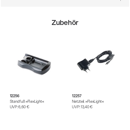
Zubehör
12256
12257
Standfuß »FlexLight«
Netzteil »FlexLight«
UVP:
6,60 €
UVP:
13,40 €