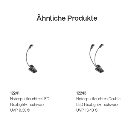
Ähnliche Produkte
12241
12243
Notenpultleuchte »LED
Notenpultleuchte »Double
FlexLight« - schwarz
LED FlexLight« - schwarz
UVP:
9,30 €
UVP:
13,40 €