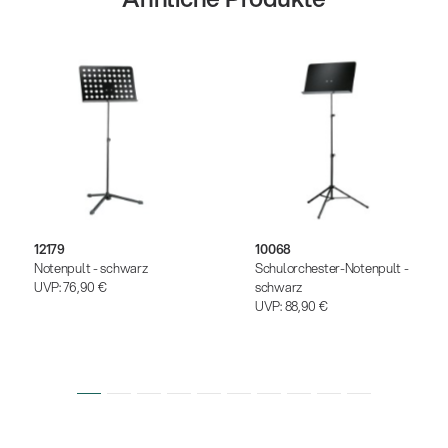
12179
10068
Notenpult - schwarz
Schulorchester-Notenpult -
UVP:
76,90 €
schwarz
UVP:
88,90 €