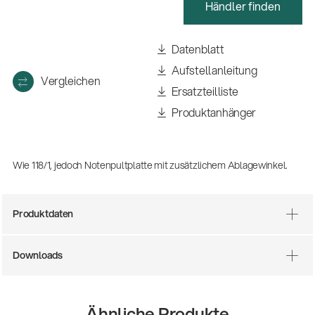
Händler finden
Datenblatt
Aufstellanleitung
Vergleichen
Ersatzteilliste
Produktanhänger
Wie 118/1, jedoch Notenpultplatte mit zusätzlichem Ablagewinkel.
Produktdaten
Downloads
14766-000-55
Akustikgitarren-Spielständer
Ähnliche Produkte