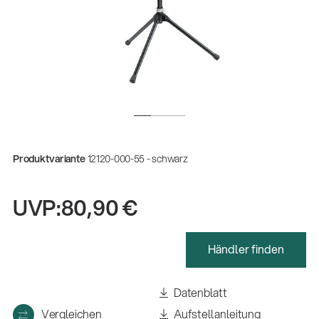
Produktvariante
12120-000-55 - schwarz
UVP:
80,90 €
Händler finden
Gesamtkatalog 2026
(E-Paper)
Datenblatt
Fachkraft für Metalltechnik Ausbildung
Vergleichen
Aufstellanleitung