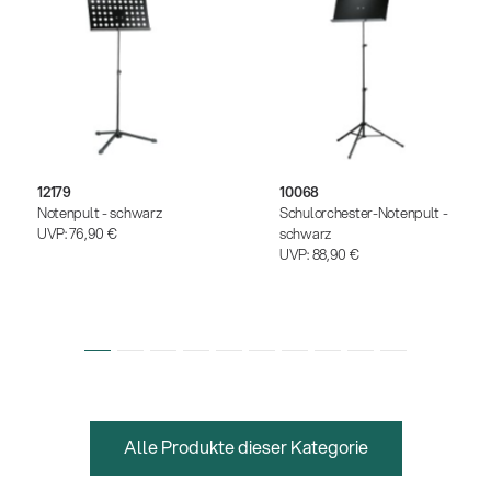
12179
10068
Notenpult - schwarz
Schulorchester-Notenpult -
UVP:
76,90 €
schwarz
UVP:
88,90 €
Alle Produkte dieser Kategorie