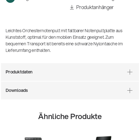
(m/w/d)
Produktanhänger
Ausbildung | freie Ausbildungsstellen
Leichtes Orchesternotenpult mit faltbarer Notenpultplatte aus
Kunststoff, optimal für den mobilen Einsatz geeignet. Zum
bequemen Transport ist bereits eine schwarze Nylontasche im
Lieferumfang enthalten.
Produktdaten
Mit dabei, wenn Fußballgeschichte
Downloads
geschrieben wird: Mikrofonieren am
Spielfeldrand
Produkte
| 19.06.2026
Ähnliche Produkte
13860-200-25
Gitarrenstuhl