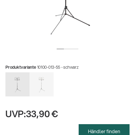
Produktvariante
10100-013-55 - schwarz
Gesamtkatalog 2026
UVP:
33,90 €
(E-Paper)
Fachkraft für Metalltechnik Ausbildung
Händler finden