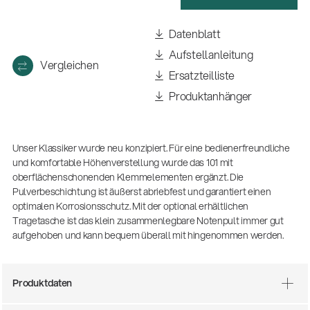
(m/w/d)
Ausbildung | freie Ausbildungsstellen
Datenblatt
Aufstellanleitung
Vergleichen
Ersatzteilliste
Produktanhänger
Unser Klassiker wurde neu konzipiert. Für eine bedienerfreundliche
und komfortable Höhenverstellung wurde das 101 mit
oberflächenschonenden Klemmelementen ergänzt. Die
Pulverbeschichtung ist äußerst abriebfest und garantiert einen
Mit dabei, wenn Fußballgeschichte
optimalen Korrosionsschutz. Mit der optional erhältlichen
geschrieben wird: Mikrofonieren am
Tragetasche ist das klein zusammenlegbare Notenpult immer gut
Spielfeldrand
aufgehoben und kann bequem überall mit hingenommen werden.
Produkte
| 19.06.2026
13860-200-25
Gitarrenstuhl
Produktdaten