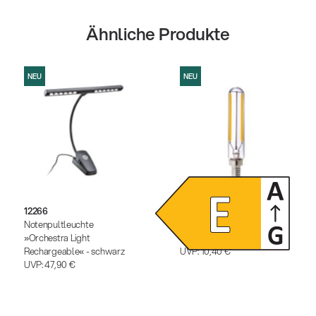
Ähnliche Produkte
NEU
NEU
12266
12291
Notenpultleuchte
Dimmbares LED-
»Orchestra Light
Leuchtmittel
Rechargeable« - schwarz
UVP:
10,40 €
UVP:
47,90 €