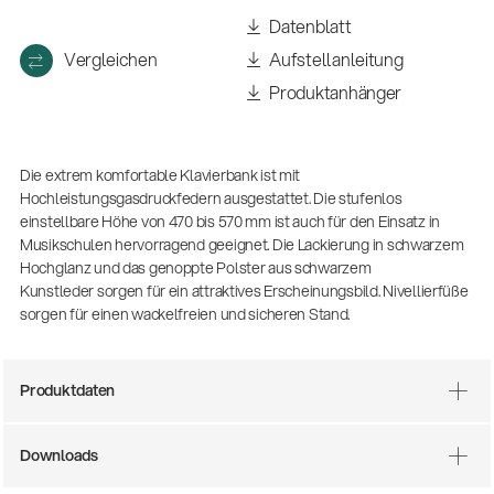
Datenblatt
Vergleichen
Aufstellanleitung
Produktanhänger
Die extrem komfortable Klavierbank ist mit
Hochleistungsgasdruckfedern ausgestattet. Die stufenlos
einstellbare Höhe von 470 bis 570 mm ist auch für den Einsatz in
Musikschulen hervorragend geeignet. Die Lackierung in schwarzem
Hochglanz und das genoppte Polster aus schwarzem
Kunstleder sorgen für ein attraktives Erscheinungsbild. Nivellierfüße
sorgen für einen wackelfreien und sicheren Stand.
Produktdaten
14766-000-55
Akustikgitarren-Spielständer
Downloads