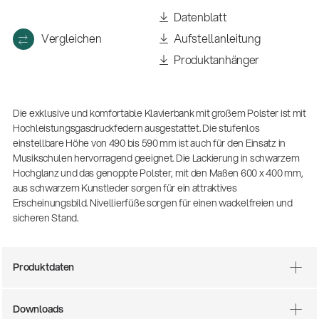
(m/w/d)
Datenblatt
Ausbildung | freie Ausbildungsstellen
Vergleichen
Aufstellanleitung
Produktanhänger
Die exklusive und komfortable Klavierbank mit großem Polster ist mit
Hochleistungsgasdruckfedern ausgestattet. Die stufenlos
einstellbare Höhe von 490 bis 590 mm ist auch für den Einsatz in
Musikschulen hervorragend geeignet. Die Lackierung in schwarzem
Hochglanz und das genoppte Polster, mit den Maßen 600 x 400 mm,
aus schwarzem Kunstleder sorgen für ein attraktives
Erscheinungsbild. Nivellierfüße sorgen für einen wackelfreien und
Mit dabei, wenn Fußballgeschichte
geschrieben wird: Mikrofonieren am
sicheren Stand.
Spielfeldrand
Produkte
| 19.06.2026
Produktdaten
13860-200-25
Gitarrenstuhl
Downloads