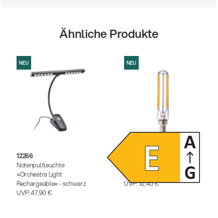
Ähnliche Produkte
NEU
NEU
12266
12291
Notenpultleuchte
Dimmbares LED-
»Orchestra Light
Leuchtmittel
Rechargeable« - schwarz
UVP:
10,40 €
UVP:
47,90 €