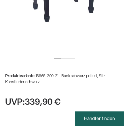
Produktvariante
13965-200-21 - Bank schwarz poliert, Sitz
Kunstleder schwarz
UVP:
339,90 €
Gesamtkatalog 2026
(E-Paper)
Händler finden
Fachkraft für Metalltechnik Ausbildung