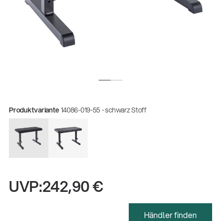
Produktvariante
14086-019-55 - schwarz Stoff
Gesamtkatalog 2026
UVP:
242,90 €
(E-Paper)
Zerspanungsmechaniker:in Ausbildung
Händler finden