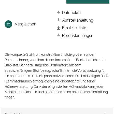
(m/w/d)
Ausbildung | freie Ausbildungsstellen
Datenblatt
Aufstellanleitung
Vergleichen
Ersatzteilliste
Produktanhänger
Die kompakte Stahlrohrkonstruktion und die großen runden
Parkettschoner, verleihen dieser formschönen Bank deutlich mehr
Stabilität. Der herausragende Sitzkomfort, mit dem
strapazierfähigem Stoffbezug, schafft Ihnen die Voraussetzung für
ein angenehmes und entspanntes Musizieren. Die beidseitigen Rast-
Klemmschrauben ermöglichen eine kinderleichte und feine
Höhenverstellung. Dank der eingravierten Höhenskala kann jeder
Musiker übersichtlich und problemlos seine persönliche Einstellung
finden.