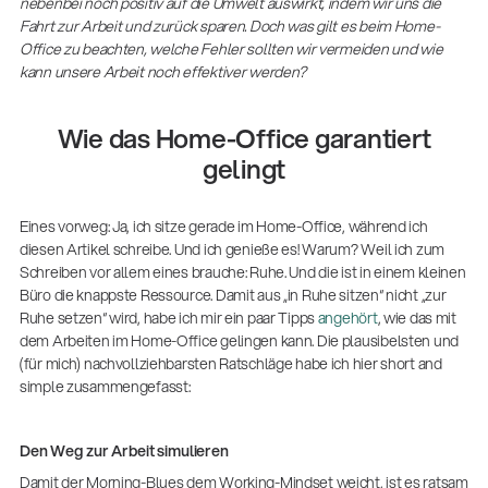
(m/w/d)
nebenbei noch positiv auf die Umwelt auswirkt, indem wir uns die
Fahrt zur Arbeit und zurück sparen. Doch was gilt es beim Home-
Ausbildung | freie Ausbildungsstellen
Office zu beachten, welche Fehler sollten wir vermeiden und wie
kann unsere Arbeit noch effektiver werden?
Wie das Home-Office garantiert
gelingt
Eines vorweg: Ja, ich sitze gerade im Home-Office, während ich
diesen Artikel schreibe. Und ich genieße es! Warum? Weil ich zum
Schreiben vor allem eines brauche: Ruhe. Und die ist in einem kleinen
Büro die knappste Ressource. Damit aus „in Ruhe sitzen“ nicht „zur
Mit dabei, wenn Fußballgeschichte
Ruhe setzen“ wird, habe ich mir ein paar Tipps
angehört
, wie das mit
geschrieben wird: Mikrofonieren am
dem Arbeiten im Home-Office gelingen kann. Die plausibelsten und
Spielfeldrand
(für mich) nachvollziehbarsten Ratschläge habe ich hier short and
Produkte
| 19.06.2026
simple zusammengefasst:
13860-200-25
Gitarrenstuhl
Den Weg zur Arbeit simulieren
Damit der Morning-Blues dem Working-Mindset weicht, ist es ratsam