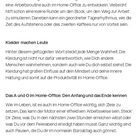
eine Arbeitsroutine auch im Home-Office zu entwickeln. Vielleicht
hilft schon eine kleine Runde um den Block, um den Weg zur Arbeit
zu simulieren. Daneben kann ein geordneter Tagesrhythmus, wie die
Zeit des Aufstehens oder des zweiten Kaffees nur von Vorteil sein.
Kleider machen Leute
Hinter diesem geflügelten Wort steckt jede Menge Wahrheit. Die
Kleidung ist nicht nur dafür verantwortlich, wie Dich andere
Menschen wahrnehmen, sondern auch wie Du dich selbst siehst. Die
Kleidung hat großen Einfluss auf dein Mindset und deine innere
Haltung und somit auf die Produktivität im Home-Office.
Das A und O im Home-Office: Den Anfang und das Ende kennen
Wie im Leben, ist es auch im Home-Office wichtig, sich Ziele zu
setzen. Das kann der Motor einer effektiven Arbeitsweise sein. Steck‘
Dir Ziele, was Du in den nächsten zwei Stunden erreichen willst oder
was Du vor dem Feierabend erledigt haben musst. Ganz wichtig sind
auch Pausen, die Du dir im normalen Büroalltag auch gönnst.