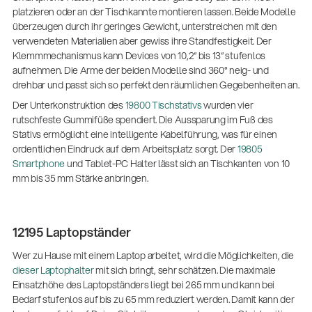
platzieren oder an der Tischkannte montieren lassen. Beide Modelle
überzeugen durch ihr geringes Gewicht, unterstreichen mit den
verwendeten Materialien aber gewiss ihre Standfestigkeit. Der
Klemmmechanismus kann Devices von 10,2“ bis 13“ stufenlos
aufnehmen. Die Arme der beiden Modelle sind 360° neig- und
drehbar und passt sich so perfekt den räumlichen Gegebenheiten an.
Der Unterkonstruktion des
19800 Tischstativs
wurden vier
rutschfeste Gummifüße spendiert. Die Aussparung im Fuß des
Stativs ermöglicht eine intelligente Kabelführung, was für einen
ordentlichen Eindruck auf dem Arbeitsplatz sorgt. Der
19805
Smartphone
und Tablet-PC Halter lässt sich an Tischkanten von 10
mm bis 35 mm Stärke anbringen.
12195 Laptopständer
Wer zu Hause mit einem Laptop arbeitet, wird die Möglichkeiten, die
dieser Laptophalter
mit sich bringt, sehr schätzen. Die maximale
Einsatzhöhe des Laptopständers liegt bei 265 mm und kann bei
Bedarf stufenlos auf bis zu 65 mm reduziert werden. Damit kann der