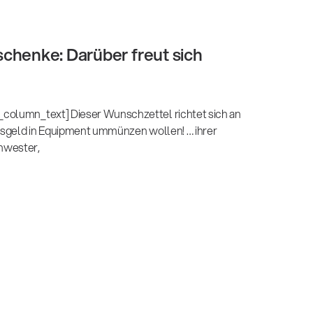
chenke: Darüber freut sich
column_text] Dieser Wunschzettel richtet sich an
htsgeld in Equipment ummünzen wollen! … ihrer
hwester,