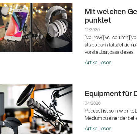
Mit welchen Ge
punktet
12/2020
[vc_row][vc_column][vc_
als es dann tatsächlich i
vorstellbar, dass dieses
Artikel lesen
Equipment für 
04/2020
Podcast ist so in wie nie
Medium zu einer der beli
Artikel lesen