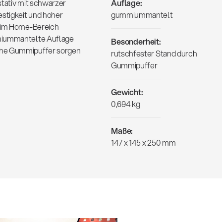
stativ mit schwarzer
Auflage:
stigkeit und hoher
gummiummantelt
g im Home-Bereich
mmiummantelte Auflage
Besonderheit:
che Gummipuffer sorgen
rutschfester Stand durch
Gummipuffer
Gewicht:
0,694 kg
Maße:
147 x 145 x 250 mm