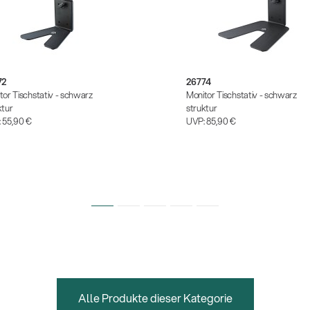
72
26774
tor Tischstativ - schwarz
Monitor Tischstativ - schwarz
ktur
struktur
:
55,90 €
UVP:
85,90 €
Alle Produkte dieser Kategorie