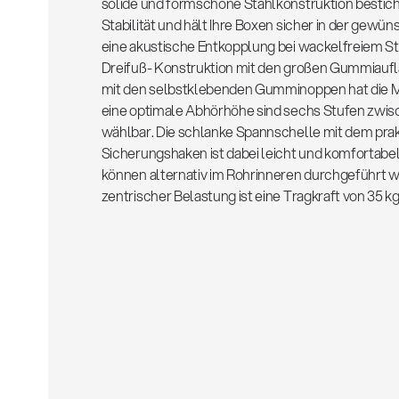
solide und formschöne Stahlkonstruktion bestic
Stabilität und hält Ihre Boxen sicher in der gewü
eine akustische Entkopplung bei wackelfreiem St
Dreifuß- Konstruktion mit den großen Gummiaufl
mit den selbstklebenden Gumminoppen hat die 
eine optimale Abhörhöhe sind sechs Stufen zwi
wählbar. Die schlanke Spannschelle mit dem pra
Sicherungshaken ist dabei leicht und komfortabel
können alternativ im Rohrinneren durchgeführt w
zentrischer Belastung ist eine Tragkraft von 35 k