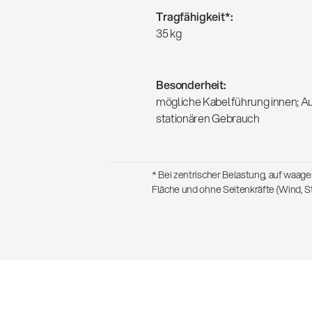
Tragfähigkeit*:
35 kg
Besonderheit:
mögliche Kabelführung innen; A
stationären Gebrauch
* Bei zentrischer Belastung, auf waag
Fläche und ohne Seitenkräfte (Wind, St