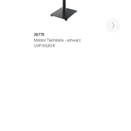
26775
26776
Monitor Tischstativ - schwarz
Neigba
UVP:
93,90 €
schwa
UVP:
1