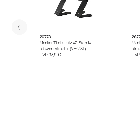
26773
267
Monitor Tischstativ »Z-Stand« -
Moni
schwarz struktur (VE: 2 St.)
stru
UVP:
98,90 €
UVP