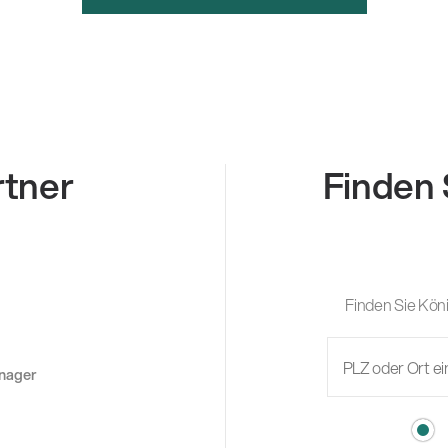
rtner
Finden 
Finden Sie Köni
anager