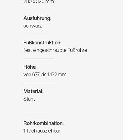
280 x 320 mm
Ausführung:
schwarz
Fußkonstruktion:
fest eingeschraubte Fußrohre
Höhe:
von 677 bis 1.132 mm
Material:
Stahl
Rohrkombination:
1-fach ausziehbar