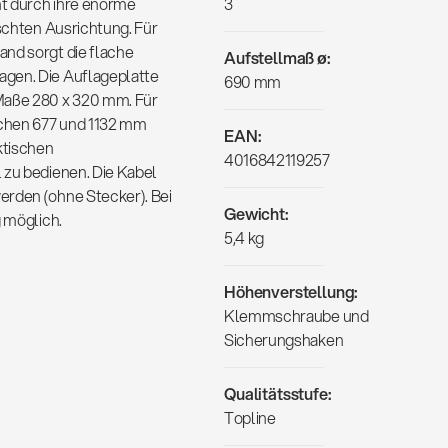
ht durch ihre enorme
3
nschten Ausrichtung. Für
and sorgt die flache
Aufstellmaß ø:
agen. Die Auflageplatte
690 mm
Maße 280 x 320 mm. Für
schen 677 und 1132 mm
EAN:
ktischen
4016842119257
 zu bedienen. Die Kabel
erden (ohne Stecker). Bei
Gewicht:
g möglich.
5,4 kg
Höhenverstellung:
Klemmschraube und
Sicherungshaken
Qualitätsstufe:
Topline