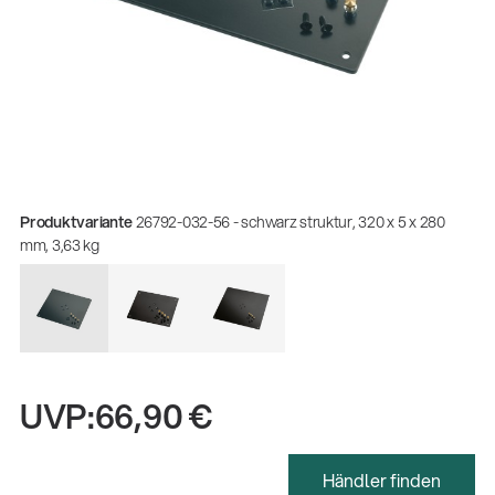
Produktvariante
26792-032-56 - schwarz struktur, 320 x 5 x 280
mm, 3,63 kg
Gesamtkatalog 2026
UVP:
66,90 €
(E-Paper)
Fachkraft für Metalltechnik Ausbildung
Händler finden