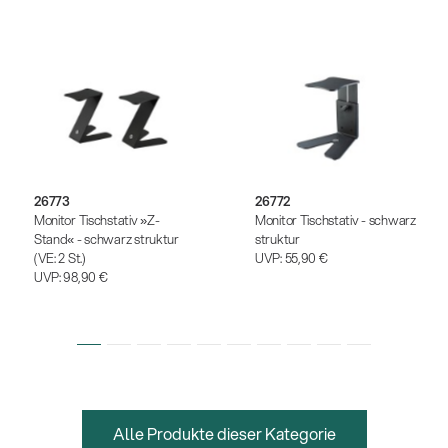
26773
26772
Monitor Tischstativ »Z-
Monitor Tischstativ - schwarz
Stand« - schwarz struktur
struktur
(VE: 2 St.)
UVP:
55,90 €
UVP:
98,90 €
Alle Produkte dieser Kategorie