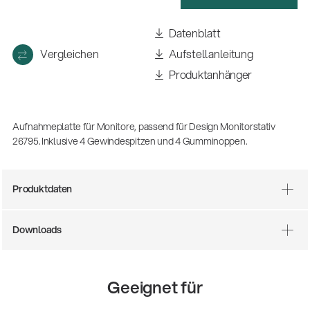
(m/w/d)
Ausbildung | freie Ausbildungsstellen
Datenblatt
Vergleichen
Aufstellanleitung
Produktanhänger
Aufnahmeplatte für Monitore, passend für Design Monitorstativ
26795. Inklusive 4 Gewindespitzen und 4 Gumminoppen.
Produktdaten
Mit dabei, wenn Fußballgeschichte
geschrieben wird: Mikrofonieren am
Spielfeldrand
Downloads
Produkte
| 19.06.2026
13860-200-25
Gitarrenstuhl
Geeignet für