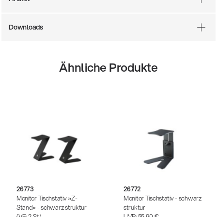
Downloads
Ähnliche Produkte
26773
26772
Monitor Tischstativ »Z-
Monitor Tischstativ - schwarz
Stand« - schwarz struktur
struktur
(VE: 2 St.)
UVP:
55,90 €