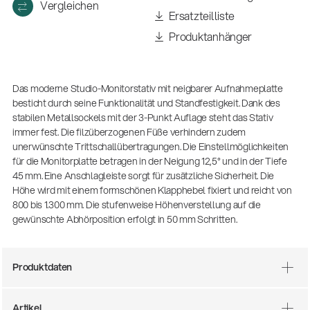
(m/w/d)
Vergleichen
Ersatzteilliste
Ausbildung | freie Ausbildungsstellen
Produktanhänger
Das moderne Studio-Monitorstativ mit neigbarer Aufnahmeplatte
besticht durch seine Funktionalität und Standfestigkeit. Dank des
stabilen Metallsockels mit der 3-Punkt Auflage steht das Stativ
immer fest. Die filzüberzogenen Füße verhindern zudem
unerwünschte Trittschallübertragungen. Die Einstellmöglichkeiten
für die Monitorplatte betragen in der Neigung 12,5° und in der Tiefe
45 mm. Eine Anschlagleiste sorgt für zusätzliche Sicherheit. Die
Höhe wird mit einem formschönen Klapphebel fixiert und reicht von
Mit dabei, wenn Fußballgeschichte
800 bis 1.300 mm. Die stufenweise Höhenverstellung auf die
geschrieben wird: Mikrofonieren am
gewünschte Abhörposition erfolgt in 50 mm Schritten.
Spielfeldrand
Produkte
| 19.06.2026
13860-200-25
Produktdaten
Gitarrenstuhl
Artikel