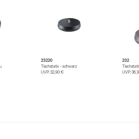
23220
232
u
Tischstativ - schwarz
Tischstat
UVP:
32,90 €
UVP:
36,