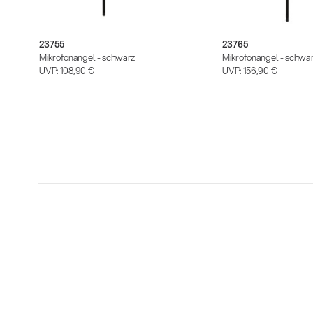
23755
23765
Mikrofonangel - schwarz
Mikrofonangel - schwa
UVP:
108,90 €
UVP:
156,90 €