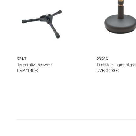
231/1
23266
Tischstativ - schwarz
Tischstativ - graphitgra
UVP:
11,40 €
UVP:
32,90 €