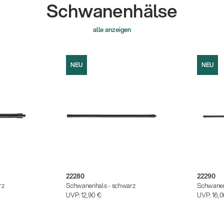
Schwanenhälse
alle anzeigen
NEU
NEU
22280
22290
rz
Schwanenhals - schwarz
Schwanen
UVP:
12,90 €
UVP:
16,0