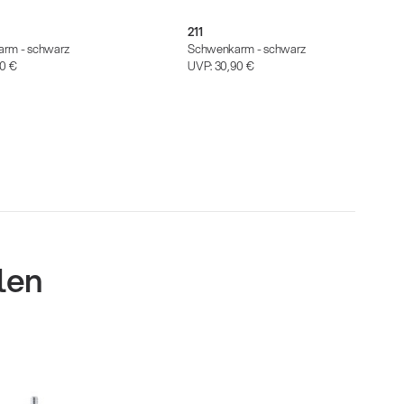
211
rm - schwarz
Schwenkarm - schwarz
90 €
UVP:
30,90 €
len