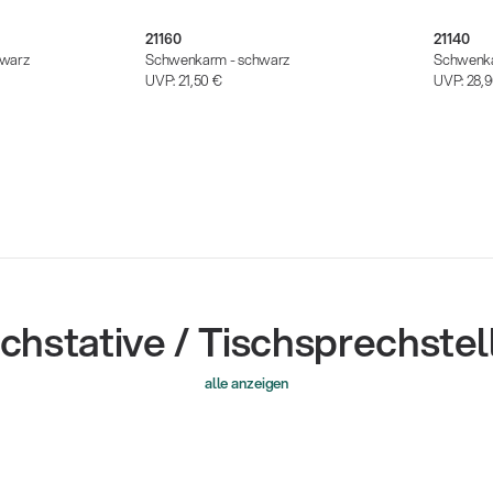
21160
21140
hwarz
Schwenkarm - schwarz
Schwenka
UVP:
21,50 €
UVP:
28,
schstative / Tischsprechstel
alle anzeigen