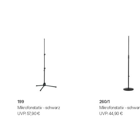
Alle
z
199
260/1
Mikrofonstativ - schwarz
Mikrofonstativ - schwa
UVP:
57,90 €
UVP:
44,90 €