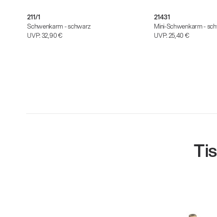
211/1
21431
Schwenkarm - schwarz
Mini-Schwenkarm - sc
UVP:
32,90 €
UVP:
25,40 €
Ti