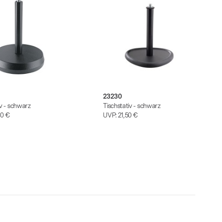
23230
iv - schwarz
Tischstativ - schwarz
90 €
UVP:
21,50 €