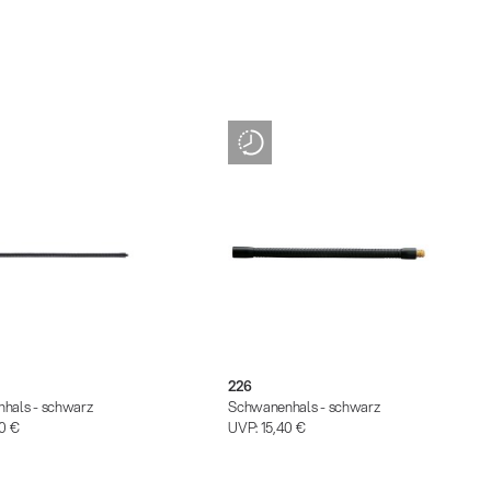
226
hals - schwarz
Schwanenhals - schwarz
0 €
UVP:
15,40 €