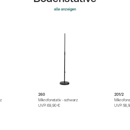
eigen
alle anzeigen
260
201/2
rz
Mikrofonstativ - schwarz
Mikrofons
UVP:
69,90 €
UVP:
56,