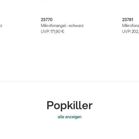
23770
23781
rz
Mikrofonangel - schwarz
Mikrofon
UVP:
171,90 €
UVP:
202
Popkiller
alle anzeigen