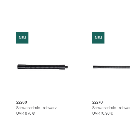
NEU
NEU
22260
22270
Schwanenhals - schwarz
Schwanenhals - schwa
UVP:
8,70 €
UVP:
10,90 €