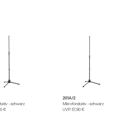
201A/2
tativ - schwarz
Mikrofonstativ - schwarz
90 €
UVP:
57,90 €