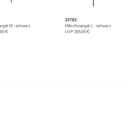
23782
angel M - schwarz
Mikrofonangel L - schwarz
,90 €
UVP:
255,90 €