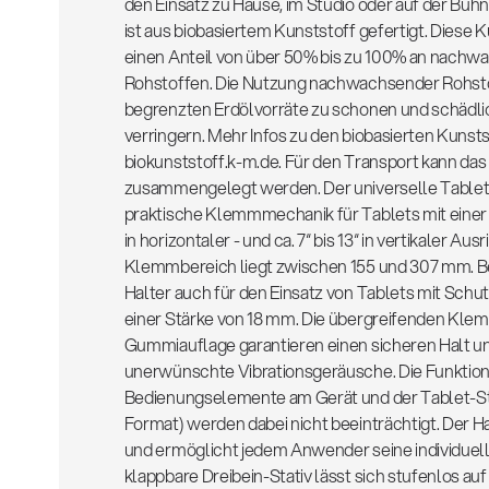
den Einsatz zu Hause, im Studio oder auf der Büh
ist aus biobasiertem Kunststoff gefertigt. Diese 
einen Anteil von über 50% bis zu 100% an nachw
Rohstoffen. Die Nutzung nachwachsender Rohstoff
begrenzten Erdölvorräte zu schonen und schädl
verringern. Mehr Infos zu den biobasierten Kunsts
biokunststoff.k-m.de. Für den Transport kann das
zusammengelegt werden. Der universelle Tablet-
praktische Klemmmechanik für Tablets mit einer G
in horizontaler - und ca. 7“ bis 13“ in vertikaler Aus
Klemmbereich liegt zwischen 155 und 307 mm. Be
Halter auch für den Einsatz von Tablets mit Schut
einer Stärke von 18 mm. Die übergreifenden Klem
Gummiauflage garantieren einen sicheren Halt un
unerwünschte Vibrationsgeräusche. Die Funktion
Bedienungselemente am Gerät und der Tablet-Stif
Format) werden dabei nicht beeinträchtigt. Der Ha
und ermöglicht jedem Anwender seine individuell
klappbare Dreibein-Stativ lässt sich stufenlos au