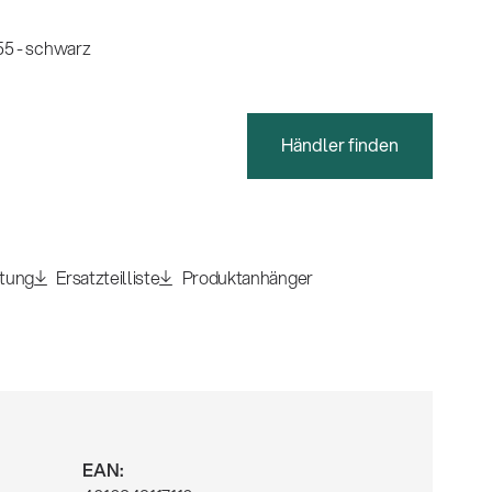
5 - schwarz
Händler finden
itung
Ersatzteilliste
Produktanhänger
EAN: