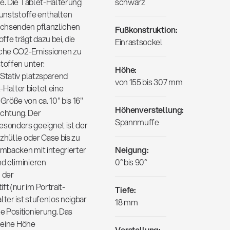
ne. Die Tablet-Halterung
schwarz
Kunststoffe enthalten
achsenden pflanzlichen
Fußkonstruktion:
e trägt dazu bei, die
Einrastsockel
iche CO2-Emissionen zu
toffen unter:
Höhe:
 Stativ platzsparend
von 155 bis 307 mm
Halter bietet eine
röße von ca. 10" bis 16"
Höhenverstellung:
richtung. Der
Spannmuffe
sonders geeignet ist der
zhülle oder Case bis zu
mbacken mit integrierter
Neigung:
d eliminieren
0° bis 90°
 der
t (nur im Portrait-
Tiefe:
lter ist stufenlos neigbar
18 mm
e Positionierung. Das
f eine Höhe
Verstellung: