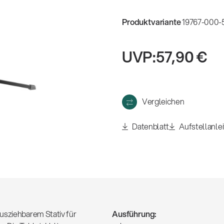
eigen
Produktvariante
19767-000-5
UVP:
57,90 €
Vergleichen
Datenblatt
Aufstellanle
usziehbarem Stativ für
Ausführung: