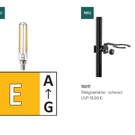
U
NEU
1
16017
bares LED-Leuchtmittel
Stielglashalter - schwarz
:
10,40 €
UVP:
16,90 €