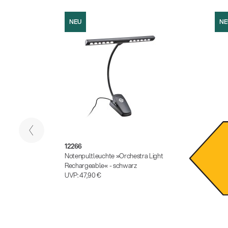
NEU
NE
12266
1229
-
Notenpultleuchte »Orchestra Light
Dimm
Rechargeable« - schwarz
UVP
UVP:
47,90 €