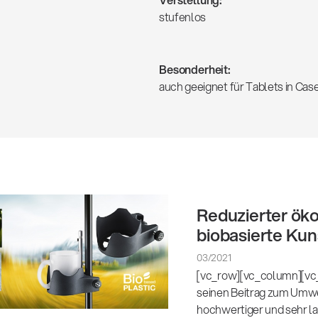
stufenlos
Besonderheit:
auch geeignet für Tablets in Cas
Reduzierter ök
biobasierte Kun
03/2021
[vc_row][vc_column][vc_
seinen Beitrag zum Umwel
hochwertiger und sehr la