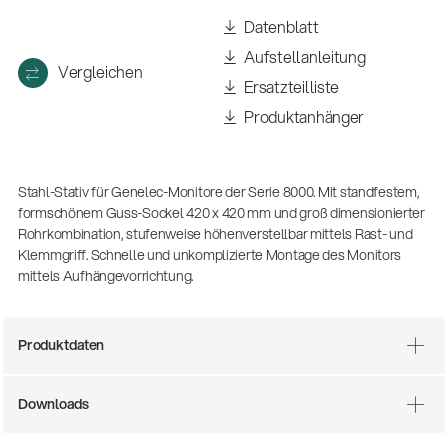
(m/w/d)
Datenblatt
Ausbildung | freie Ausbildungsstellen
Aufstellanleitung
Vergleichen
Ersatzteilliste
Produktanhänger
Stahl-Stativ für Genelec-Monitore der Serie 8000. Mit standfestem,
formschönem Guss-Sockel 420 x 420 mm und groß dimensionierter
Rohrkombination, stufenweise höhenverstellbar mittels Rast- und
Klemmgriff. Schnelle und unkomplizierte Montage des Monitors
mittels Aufhängevorrichtung.
Mehr Gigs durch Agenturen
Musikbusiness
| 19.03.2026
Produktdaten
13860-200-25
Gitarrenstuhl
Downloads