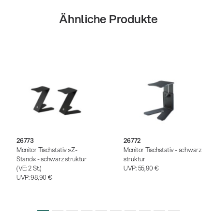
Ähnliche Produkte
26773
26772
Monitor Tischstativ »Z-
Monitor Tischstativ - schwarz
Stand« - schwarz struktur
struktur
(VE: 2 St.)
UVP:
55,90 €
UVP:
98,90 €