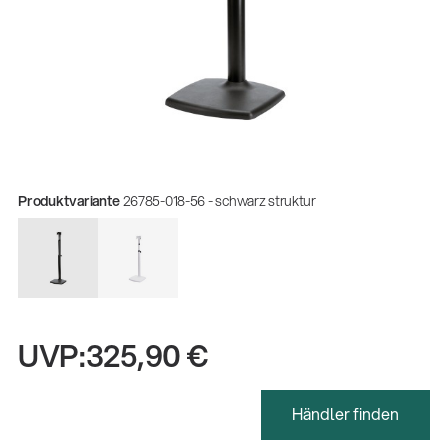
Produktvariante
26785-018-56 - schwarz struktur
UVP:
325,90 €
Gesamtkatalog 2026
(E-Paper)
Händler finden
Zerspanungsmechaniker:in Ausbildung