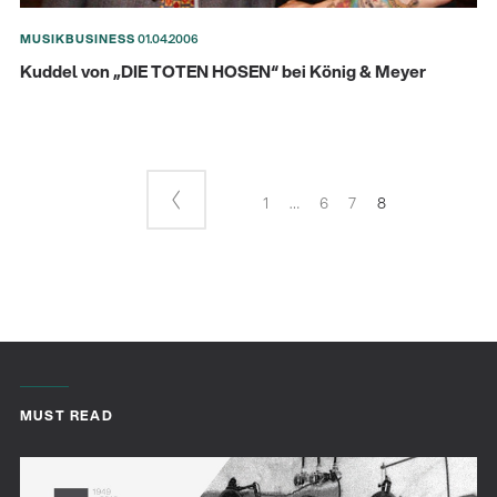
MUSIKBUSINESS
01.04.2006
Kuddel von „DIE TOTEN HOSEN“ bei König & Meyer
1
…
6
7
8
MUST READ